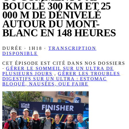
BOUCLÉ 300 KM ET 25
000 M DE DÉNIVELÉ
AUTOUR DU MONT-
BLANC EN 148 HEURES
DURÉE · 1H18 ·
TRANSCRIPTION
DISPONIBLE
CET ÉPISODE EST CITÉ DANS NOS DOSSIERS
·
GÉRER LE SOMMEIL SUR UN ULTRA DE
PLUSIEURS JOURS
,
GÉRER LES TROUBLES
DIGESTIFS SUR UN ULTRA : ESTOMAC
BLOQUÉ, NAUSÉES, QUE FAIRE