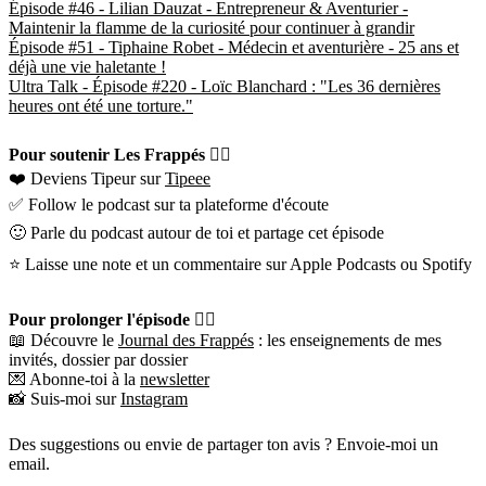
Épisode #46 - Lilian Dauzat - Entrepreneur & Aventurier -
Maintenir la flamme de la curiosité pour continuer à grandir
Épisode #51 - Tiphaine Robet - Médecin et aventurière - 25 ans et
déjà une vie haletante !
Ultra Talk - Épisode #220 - Loïc Blanchard : "Les 36 dernières
heures ont été une torture."
Pour soutenir Les Frappés 👇🏼
❤️ Deviens Tipeur sur
Tipeee
✅ Follow le podcast sur ta plateforme d'écoute
🙂 Parle du podcast autour de toi et partage cet épisode
⭐️ Laisse une note et un commentaire sur Apple Podcasts ou Spotify
Pour prolonger l'épisode 👇🏼
📖 Découvre le
Journal des Frappés
: les enseignements de mes
invités, dossier par dossier
💌 Abonne-toi à la
newsletter
📸 Suis-moi sur
Instagram
Des suggestions ou envie de partager ton avis ? Envoie-moi un
email.