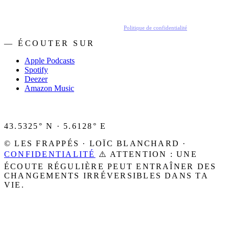
En t'inscrivant, tu acceptes de recevoir nos emails.
Politique de confidentialité
.
— ÉCOUTER SUR
Apple Podcasts
Spotify
Deezer
Amazon Music
43.5325° N · 5.6128° E
© LES FRAPPÉS · LOÏC BLANCHARD ·
CONFIDENTIALITÉ
⚠️ ATTENTION : UNE
ÉCOUTE RÉGULIÈRE PEUT ENTRAÎNER DES
CHANGEMENTS IRRÉVERSIBLES DANS TA
VIE.