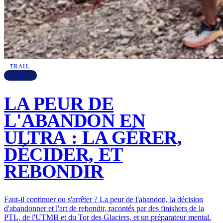
TRAIL
GUIDE
LA PEUR DE
L'ABANDON EN
ULTRA : LA GÉRER,
DÉCIDER, ET
REBONDIR
Faut-il continuer ou s'arrêter ? La peur de l'abandon, la décision
d'abandonner et l'art de rebondir, racontés par des finishers de la
PTL, de l'UTMB et du Tor des Glaciers, et un préparateur mental.