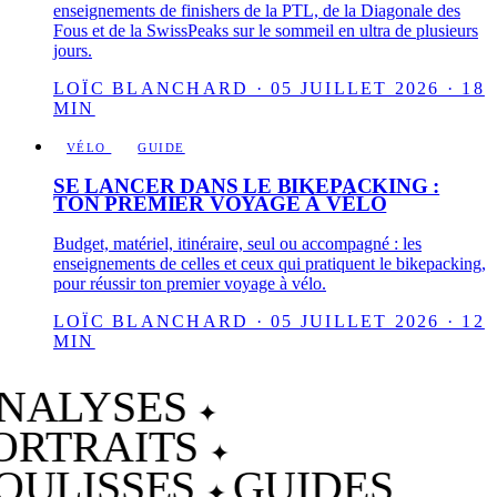
enseignements de finishers de la PTL, de la Diagonale des
Fous et de la SwissPeaks sur le sommeil en ultra de plusieurs
jours.
LOÏC BLANCHARD · 05 JUILLET 2026 · 18
MIN
VÉLO
GUIDE
SE LANCER DANS LE BIKEPACKING :
TON PREMIER VOYAGE À VÉLO
Budget, matériel, itinéraire, seul ou accompagné : les
enseignements de celles et ceux qui pratiquent le bikepacking,
pour réussir ton premier voyage à vélo.
LOÏC BLANCHARD · 05 JUILLET 2026 · 12
MIN
NALYSES
✦
ORTRAITS
✦
OULISSES
GUIDES
✦