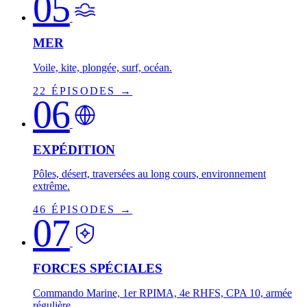
05
MER
Voile, kite, plongée, surf, océan.
22 ÉPISODES →
06
EXPÉDITION
Pôles, désert, traversées au long cours, environnement
extrême.
46 ÉPISODES →
07
FORCES SPÉCIALES
Commando Marine, 1er RPIMA, 4e RHFS, CPA 10, armée
régulière.