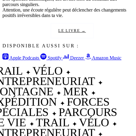
parcours singuliers.
Attention, une écoute régulière peut déclencher des changements
positifs irréversibles dans ta vie.
LES ÉPISODES
LE LIVRE →
DISPONIBLE AUSSI SUR :
Apple Podcasts
Spotify
Deezer
Amazon Music
RAIL
VÉLO
✦
✦
NTREPRENEURIAT
✦
ONTAGNE
MER
✦
✦
XPÉDITION
FORCES
✦
PÉCIALES
PARCOURS
✦
E VIE
TRAIL
VÉLO
✦
✦
✦
NTREPRENEURIAT
✦