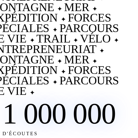
ONTAGNE
MER
✦
✦
XPÉDITION
FORCES
✦
PÉCIALES
PARCOURS
✦
E VIE
TRAIL
VÉLO
✦
✦
✦
NTREPRENEURIAT
✦
ONTAGNE
MER
✦
✦
XPÉDITION
FORCES
✦
PÉCIALES
PARCOURS
✦
E VIE
✦
1 000 000
D'ÉCOUTES