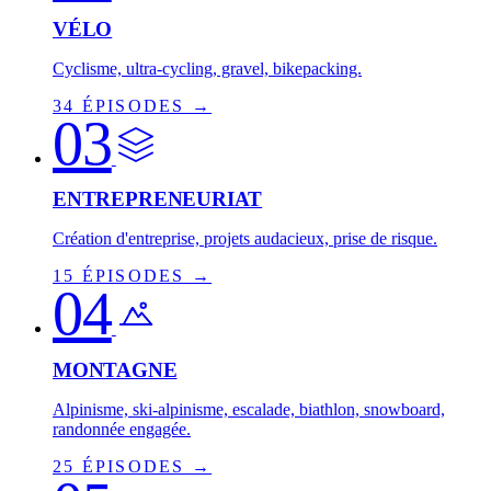
VÉLO
Cyclisme, ultra-cycling, gravel, bikepacking.
34 ÉPISODES →
03
ENTREPRENEURIAT
Création d'entreprise, projets audacieux, prise de risque.
15 ÉPISODES →
04
MONTAGNE
Alpinisme, ski-alpinisme, escalade, biathlon, snowboard,
randonnée engagée.
25 ÉPISODES →