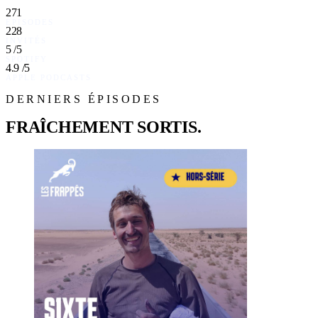
271
ÉPISODES
228
INVITÉS
5
/5
SPOTIFY
4.9
/5
APPLE PODCASTS
DERNIERS ÉPISODES
FRAÎCHEMENT SORTIS.