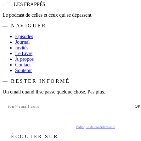
LES FRAPPÉS
Le podcast de celles et ceux qui se dépassent.
— NAVIGUER
Épisodes
Journal
Invités
Le Livre
À propos
Contact
Soutenir
— RESTER INFORMÉ
Un email quand il se passe quelque chose. Pas plus.
OK
En t'inscrivant, tu acceptes de recevoir nos emails.
Politique de confidentialité
.
— ÉCOUTER SUR