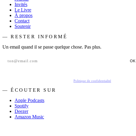
Invités
Le Livre
À propos
Contact
Soutenir
— RESTER INFORMÉ
Un email quand il se passe quelque chose. Pas plus.
OK
En t'inscrivant, tu acceptes de recevoir nos emails.
Politique de confidentialité
.
— ÉCOUTER SUR
Apple Podcasts
Spotify
Deezer
Amazon Music