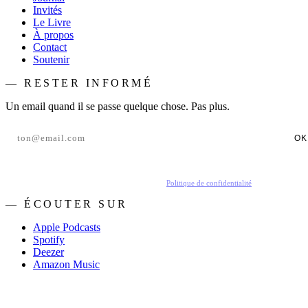
Invités
Le Livre
À propos
Contact
Soutenir
— RESTER INFORMÉ
Un email quand il se passe quelque chose. Pas plus.
OK
En t'inscrivant, tu acceptes de recevoir nos emails.
Politique de confidentialité
.
— ÉCOUTER SUR
Apple Podcasts
Spotify
Deezer
Amazon Music