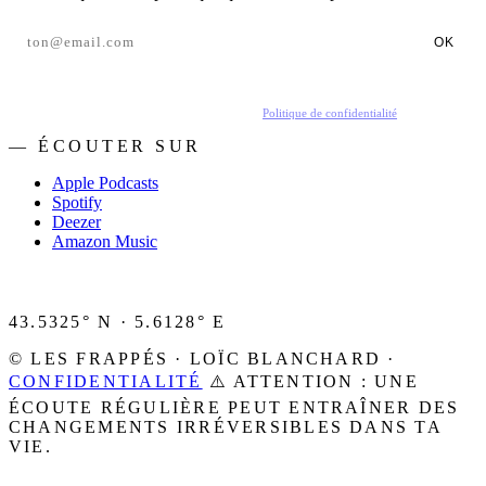
OK
En t'inscrivant, tu acceptes de recevoir nos emails.
Politique de confidentialité
.
— ÉCOUTER SUR
Apple Podcasts
Spotify
Deezer
Amazon Music
43.5325° N · 5.6128° E
© LES FRAPPÉS · LOÏC BLANCHARD ·
CONFIDENTIALITÉ
⚠️ ATTENTION : UNE
ÉCOUTE RÉGULIÈRE PEUT ENTRAÎNER DES
CHANGEMENTS IRRÉVERSIBLES DANS TA
VIE.