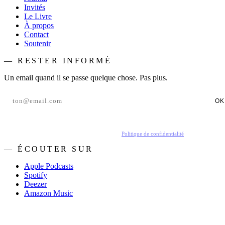
Invités
Le Livre
À propos
Contact
Soutenir
— RESTER INFORMÉ
Un email quand il se passe quelque chose. Pas plus.
OK
En t'inscrivant, tu acceptes de recevoir nos emails.
Politique de confidentialité
.
— ÉCOUTER SUR
Apple Podcasts
Spotify
Deezer
Amazon Music