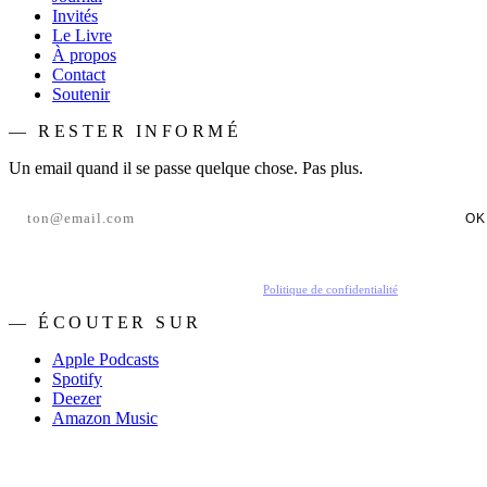
Invités
Le Livre
À propos
Contact
Soutenir
— RESTER INFORMÉ
Un email quand il se passe quelque chose. Pas plus.
OK
En t'inscrivant, tu acceptes de recevoir nos emails.
Politique de confidentialité
.
— ÉCOUTER SUR
Apple Podcasts
Spotify
Deezer
Amazon Music