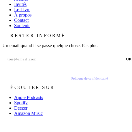
Invités
Le Livre
À propos
Contact
Soutenir
— RESTER INFORMÉ
Un email quand il se passe quelque chose. Pas plus.
OK
En t'inscrivant, tu acceptes de recevoir nos emails.
Politique de confidentialité
.
— ÉCOUTER SUR
Apple Podcasts
Spotify
Deezer
Amazon Music