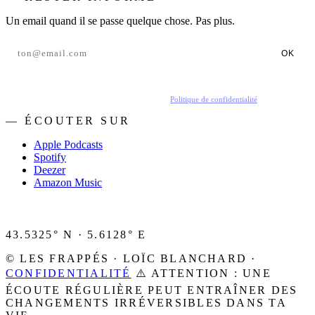
Un email quand il se passe quelque chose. Pas plus.
OK
En t'inscrivant, tu acceptes de recevoir nos emails.
Politique de confidentialité
.
— ÉCOUTER SUR
Apple Podcasts
Spotify
Deezer
Amazon Music
43.5325° N · 5.6128° E
© LES FRAPPÉS · LOÏC BLANCHARD ·
CONFIDENTIALITÉ
⚠️ ATTENTION : UNE
ÉCOUTE RÉGULIÈRE PEUT ENTRAÎNER DES
CHANGEMENTS IRRÉVERSIBLES DANS TA