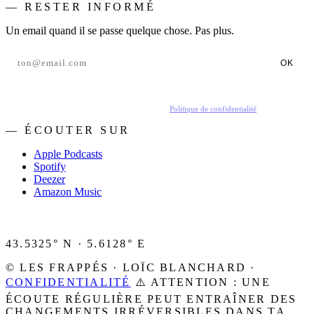
— RESTER INFORMÉ
Un email quand il se passe quelque chose. Pas plus.
OK
En t'inscrivant, tu acceptes de recevoir nos emails.
Politique de confidentialité
.
— ÉCOUTER SUR
Apple Podcasts
Spotify
Deezer
Amazon Music
43.5325° N · 5.6128° E
© LES FRAPPÉS · LOÏC BLANCHARD ·
CONFIDENTIALITÉ
⚠️ ATTENTION : UNE
ÉCOUTE RÉGULIÈRE PEUT ENTRAÎNER DES
CHANGEMENTS IRRÉVERSIBLES DANS TA