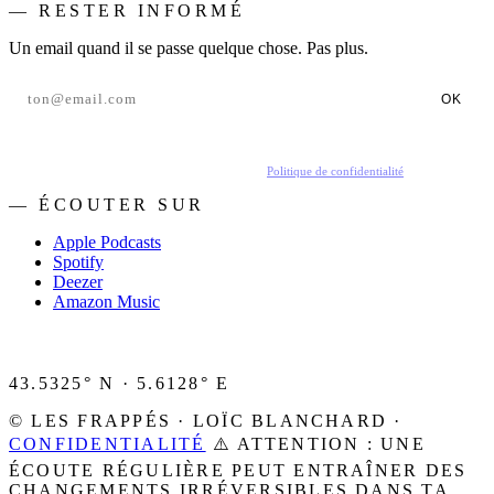
— RESTER INFORMÉ
Un email quand il se passe quelque chose. Pas plus.
OK
En t'inscrivant, tu acceptes de recevoir nos emails.
Politique de confidentialité
.
— ÉCOUTER SUR
Apple Podcasts
Spotify
Deezer
Amazon Music
43.5325° N · 5.6128° E
© LES FRAPPÉS · LOÏC BLANCHARD ·
CONFIDENTIALITÉ
⚠️ ATTENTION : UNE
ÉCOUTE RÉGULIÈRE PEUT ENTRAÎNER DES
CHANGEMENTS IRRÉVERSIBLES DANS TA