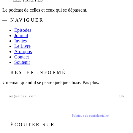
Le podcast de celles et ceux qui se dépassent.
— NAVIGUER
Épisodes
Journal
Invités
Le Livre
À propos
Contact
Soutenir
— RESTER INFORMÉ
Un email quand il se passe quelque chose. Pas plus.
OK
En t'inscrivant, tu acceptes de recevoir nos emails.
Politique de confidentialité
.
— ÉCOUTER SUR