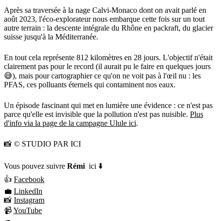
Après sa traversée à la nage Calvi-Monaco dont on avait parlé en
août 2023, l'éco-explorateur nous embarque cette fois sur un tout
autre terrain : la descente intégrale du Rhône en packraft, du glacier
suisse jusqu'à la Méditerranée.
En tout cela représente 812 kilomètres en 28 jours. L'objectif n'était
clairement pas pour le record (il aurait pu le faire en quelques jours
😅), mais pour cartographier ce qu'on ne voit pas à l'œil nu : les
PFAS, ces polluants éternels qui contaminent nos eaux.
Un épisode fascinant qui met en lumière une évidence : ce n'est pas
parce qu'elle est invisible que la pollution n'est pas nuisible.
Plus
d'info via la page de la campagne Ulule ici
.
📸 © STUDIO PAR ICI
Vous pouvez suivre
Rémi
ici ⬇️
👍
Facebook
💼
LinkedIn
📸
Instagram
📹
YouTube