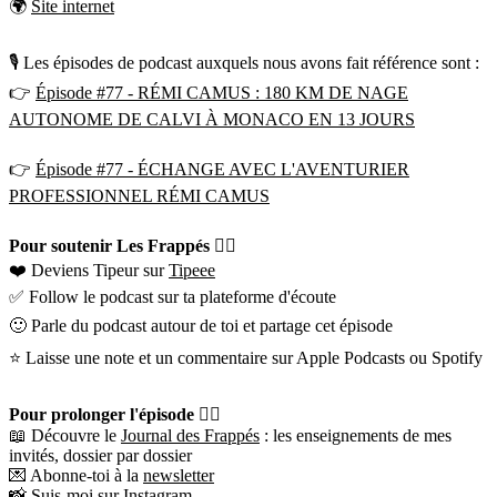
🌍
Site internet
🎙 Les épisodes de podcast auxquels nous avons fait référence sont :
👉
Épisode #77 - RÉMI CAMUS : 180 KM DE NAGE
AUTONOME DE CALVI À MONACO EN 13 JOURS
👉
Épisode #77 - ÉCHANGE AVEC L'AVENTURIER
PROFESSIONNEL RÉMI CAMUS
Pour soutenir Les Frappés 👇🏼
❤️ Deviens Tipeur sur
Tipeee
✅ Follow le podcast sur ta plateforme d'écoute
🙂 Parle du podcast autour de toi et partage cet épisode
⭐️ Laisse une note et un commentaire sur Apple Podcasts ou Spotify
Pour prolonger l'épisode 👇🏼
📖 Découvre le
Journal des Frappés
: les enseignements de mes
invités, dossier par dossier
💌 Abonne-toi à la
newsletter
📸 Suis-moi sur
Instagram