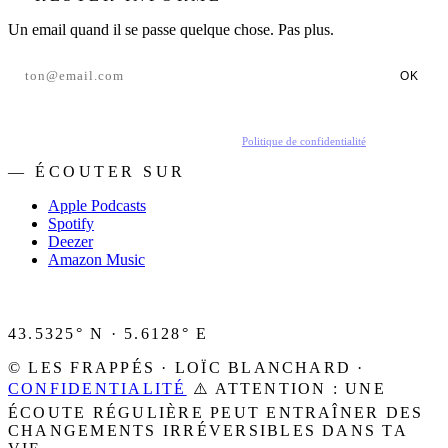
Un email quand il se passe quelque chose. Pas plus.
OK
En t'inscrivant, tu acceptes de recevoir nos emails.
Politique de confidentialité
.
— ÉCOUTER SUR
Apple Podcasts
Spotify
Deezer
Amazon Music
43.5325° N · 5.6128° E
© LES FRAPPÉS · LOÏC BLANCHARD ·
CONFIDENTIALITÉ
⚠️ ATTENTION : UNE
ÉCOUTE RÉGULIÈRE PEUT ENTRAÎNER DES
CHANGEMENTS IRRÉVERSIBLES DANS TA