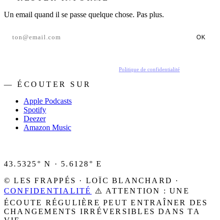
Un email quand il se passe quelque chose. Pas plus.
OK
En t'inscrivant, tu acceptes de recevoir nos emails.
Politique de confidentialité
.
— ÉCOUTER SUR
Apple Podcasts
Spotify
Deezer
Amazon Music
43.5325° N · 5.6128° E
© LES FRAPPÉS · LOÏC BLANCHARD ·
CONFIDENTIALITÉ
⚠️ ATTENTION : UNE
ÉCOUTE RÉGULIÈRE PEUT ENTRAÎNER DES
CHANGEMENTS IRRÉVERSIBLES DANS TA