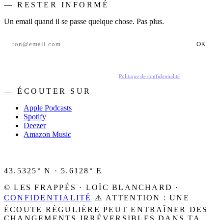
— RESTER INFORMÉ
Un email quand il se passe quelque chose. Pas plus.
OK
En t'inscrivant, tu acceptes de recevoir nos emails.
Politique de confidentialité
.
— ÉCOUTER SUR
Apple Podcasts
Spotify
Deezer
Amazon Music
43.5325° N · 5.6128° E
© LES FRAPPÉS · LOÏC BLANCHARD ·
CONFIDENTIALITÉ
⚠️ ATTENTION : UNE
ÉCOUTE RÉGULIÈRE PEUT ENTRAÎNER DES
CHANGEMENTS IRRÉVERSIBLES DANS TA