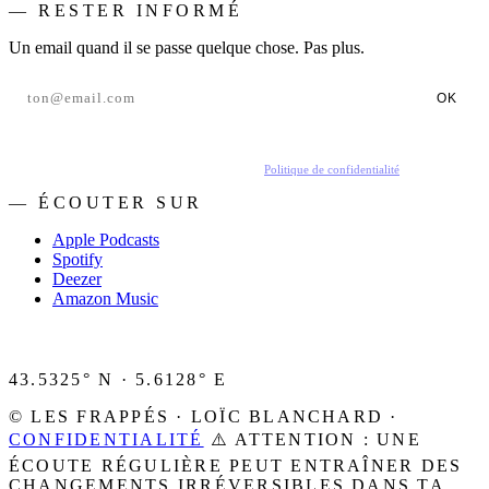
— RESTER INFORMÉ
Un email quand il se passe quelque chose. Pas plus.
OK
En t'inscrivant, tu acceptes de recevoir nos emails.
Politique de confidentialité
.
— ÉCOUTER SUR
Apple Podcasts
Spotify
Deezer
Amazon Music
43.5325° N · 5.6128° E
© LES FRAPPÉS · LOÏC BLANCHARD ·
CONFIDENTIALITÉ
⚠️ ATTENTION : UNE
ÉCOUTE RÉGULIÈRE PEUT ENTRAÎNER DES
CHANGEMENTS IRRÉVERSIBLES DANS TA