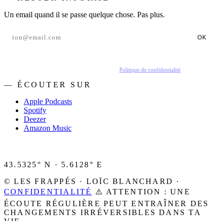
Un email quand il se passe quelque chose. Pas plus.
OK
En t'inscrivant, tu acceptes de recevoir nos emails.
Politique de confidentialité
.
— ÉCOUTER SUR
Apple Podcasts
Spotify
Deezer
Amazon Music
43.5325° N · 5.6128° E
© LES FRAPPÉS · LOÏC BLANCHARD ·
CONFIDENTIALITÉ
⚠️ ATTENTION : UNE
ÉCOUTE RÉGULIÈRE PEUT ENTRAÎNER DES
CHANGEMENTS IRRÉVERSIBLES DANS TA