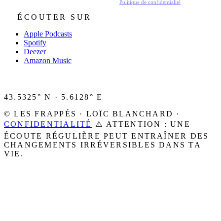
En t'inscrivant, tu acceptes de recevoir nos emails.
Politique de confidentialité
.
— ÉCOUTER SUR
Apple Podcasts
Spotify
Deezer
Amazon Music
43.5325° N · 5.6128° E
© LES FRAPPÉS · LOÏC BLANCHARD ·
CONFIDENTIALITÉ
⚠️ ATTENTION : UNE
ÉCOUTE RÉGULIÈRE PEUT ENTRAÎNER DES
CHANGEMENTS IRRÉVERSIBLES DANS TA
VIE.