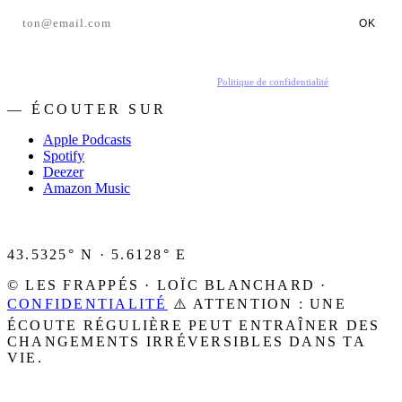
OK
En t'inscrivant, tu acceptes de recevoir nos emails.
Politique de confidentialité
.
— ÉCOUTER SUR
Apple Podcasts
Spotify
Deezer
Amazon Music
43.5325° N · 5.6128° E
© LES FRAPPÉS · LOÏC BLANCHARD ·
CONFIDENTIALITÉ
⚠️ ATTENTION : UNE
ÉCOUTE RÉGULIÈRE PEUT ENTRAÎNER DES
CHANGEMENTS IRRÉVERSIBLES DANS TA
VIE.