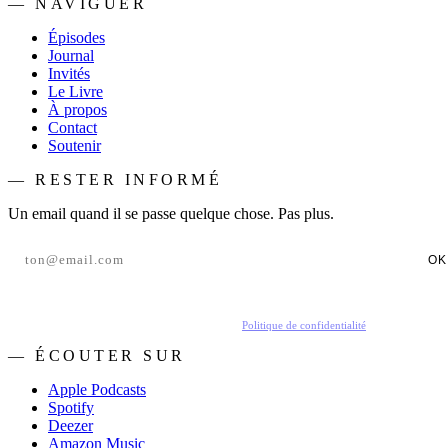
— NAVIGUER
Épisodes
Journal
Invités
Le Livre
À propos
Contact
Soutenir
— RESTER INFORMÉ
Un email quand il se passe quelque chose. Pas plus.
OK
En t'inscrivant, tu acceptes de recevoir nos emails.
Politique de confidentialité
.
— ÉCOUTER SUR
Apple Podcasts
Spotify
Deezer
Amazon Music