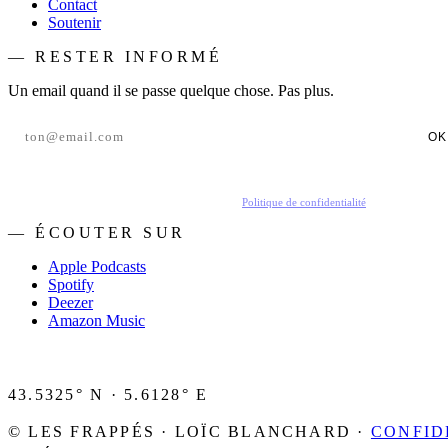
Contact
Soutenir
— RESTER INFORMÉ
Un email quand il se passe quelque chose. Pas plus.
OK
En t'inscrivant, tu acceptes de recevoir nos emails.
Politique de confidentialité
.
— ÉCOUTER SUR
Apple Podcasts
Spotify
Deezer
Amazon Music
43.5325° N · 5.6128° E
© LES FRAPPÉS · LOÏC BLANCHARD ·
CONFID