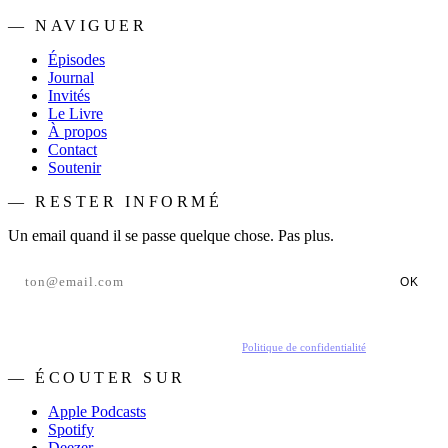
— NAVIGUER
Épisodes
Journal
Invités
Le Livre
À propos
Contact
Soutenir
— RESTER INFORMÉ
Un email quand il se passe quelque chose. Pas plus.
OK
En t'inscrivant, tu acceptes de recevoir nos emails.
Politique de confidentialité
.
— ÉCOUTER SUR
Apple Podcasts
Spotify
Deezer