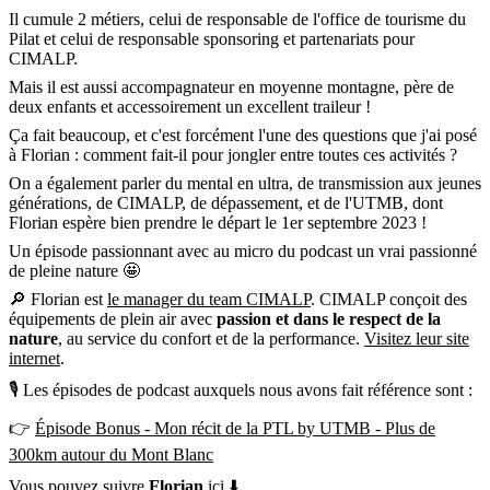
Il cumule 2 métiers, celui de responsable de l'office de tourisme du
Pilat et celui de responsable sponsoring et partenariats pour
CIMALP.
Mais il est aussi accompagnateur en moyenne montagne, père de
deux enfants et accessoirement un excellent traileur !
Ça fait beaucoup, et c'est forcément l'une des questions que j'ai posé
à Florian : comment fait-il pour jongler entre toutes ces activités ?
On a également parler du mental en ultra, de transmission aux jeunes
générations, de CIMALP, de dépassement, et de l'UTMB, dont
Florian espère bien prendre le départ le 1er septembre 2023 !
Un épisode passionnant avec au micro du podcast un vrai passionné
de pleine nature 🤩
🔎 Florian est
le manager du team CIMALP
. CIMALP conçoit des
équipements de plein air avec
passion et dans le respect de la
nature
, au service du confort et de la performance.
Visitez leur site
internet
.
🎙 Les épisodes de podcast auxquels nous avons fait référence sont :
👉
Épisode Bonus - Mon récit de la PTL by UTMB - Plus de
300km autour du Mont Blanc
Vous pouvez suivre
Florian
ici ⬇️