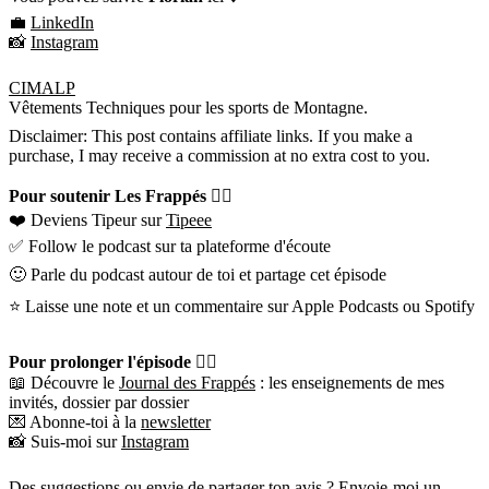
💼
LinkedIn
📸
Instagram
CIMALP
Vêtements Techniques pour les sports de Montagne.
Disclaimer: This post contains affiliate links. If you make a
purchase, I may receive a commission at no extra cost to you.
Pour soutenir Les Frappés 👇🏼
❤️ Deviens Tipeur sur
Tipeee
✅ Follow le podcast sur ta plateforme d'écoute
🙂 Parle du podcast autour de toi et partage cet épisode
⭐️ Laisse une note et un commentaire sur Apple Podcasts ou Spotify
Pour prolonger l'épisode 👇🏼
📖 Découvre le
Journal des Frappés
: les enseignements de mes
invités, dossier par dossier
💌 Abonne-toi à la
newsletter
📸 Suis-moi sur
Instagram
Des suggestions ou envie de partager ton avis ? Envoie-moi un