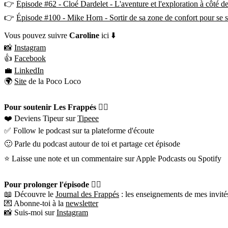
👉
Épisode #62 - Cloé Dardelet - L'aventure et l'exploration à côté d
👉
Épisode #100 - Mike Horn - Sortir de sa zone de confort pour se s
Vous pouvez suivre
Caroline
ici ⬇️
📸
Instagram
👍
Facebook
💼
LinkedIn
🌍
Site
de la Poco Loco
Pour soutenir Les Frappés 👇🏼
❤️ Deviens Tipeur sur
Tipeee
✅ Follow le podcast sur ta plateforme d'écoute
🙂 Parle du podcast autour de toi et partage cet épisode
⭐️ Laisse une note et un commentaire sur Apple Podcasts ou Spotify
Pour prolonger l'épisode 👇🏼
📖 Découvre le
Journal des Frappés
: les enseignements de mes invités
💌 Abonne-toi à la
newsletter
📸 Suis-moi sur
Instagram