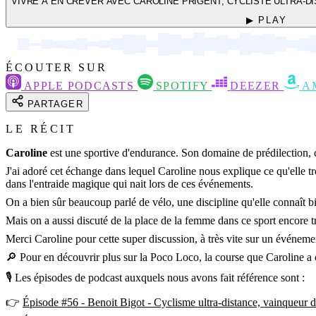
VIVRE À EN CREVER AVEC CAROLINE PRIGENT, CYCLISTE ULTRA-D
▶ PLAY
ÉCOUTER SUR
APPLE PODCASTS
SPOTIFY
DEEZER
A
PARTAGER
LE RÉCIT
Caroline
est une sportive d'endurance. Son domaine de prédilection, c'
J'ai adoré cet échange dans lequel Caroline nous explique ce qu'elle tr
dans l'entraide magique qui nait lors de ces événements.
On a bien sûr beaucoup parlé de vélo, une discipline qu'elle connaît b
Mais on a aussi discuté de la place de la femme dans ce sport encore 
Merci Caroline pour cette super discussion, à très vite sur un événe
🔎 Pour en découvrir plus sur la Poco Loco, la course que Caroline a 
🎙 Les épisodes de podcast auxquels nous avons fait référence sont :
👉
Épisode #56 - Benoit Bigot - Cyclisme ultra-distance, vainqueur