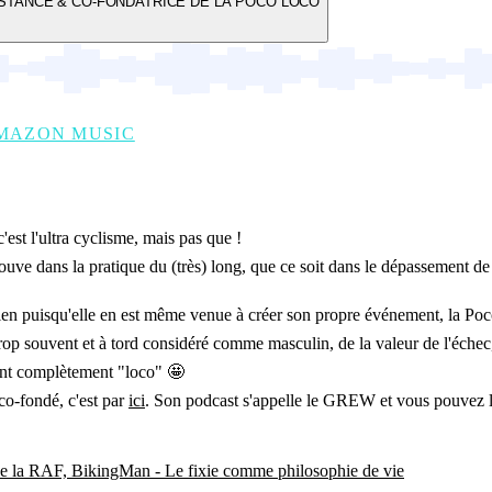
ISTANCE & CO-FONDATRICE DE LA POCO LOCO
MAZON MUSIC
est l'ultra cyclisme, mais pas que !
ouve dans la pratique du (très) long, que ce soit dans le dépassement de 
ien puisqu'elle en est même venue à créer son propre événement, la Poco 
trop souvent et à tord considéré comme masculin, de la valeur de l'échec
ment complètement "loco" 🤩
co-fondé, c'est par
ici
. Son podcast s'appelle le GREW et vous pouvez 
 de la RAF, BikingMan - Le fixie comme philosophie de vie