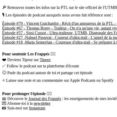
🔎 Retrouvez toutes les infos sur la PTL sur le site officiel de l'UTM
🎙 Les épisodes de podcast auxquels nous avons fait référence sont :
Épisode #79 - Vincent Guichardot - Récit d'un amoureux de la PTL -
Épisode #67 - Thomas Remy - Traileur - On n'a qu'une vie, autant viv
Épisode #57 - Sissi Cussot - Ultra-traileuse, UTMB, Diagonale des Fou
Épisode #27 -Nahuel Passerat - Coureur d'ultra-trail - L'appel de la 
Épisode #18 -Maria Semerjian - Coureuse d'ultra-trail - Se préparer à 
Pour soutenir Les Frappés 👇🏼
❤️ Deviens Tipeur sur
Tipeee
✅ Follow le podcast sur ta plateforme d'écoute
🙂 Parle du podcast autour de toi et partage cet épisode
⭐️ Laisse une note et un commentaire sur Apple Podcasts ou Spotify
Pour prolonger l'épisode 👇🏼
📖 Découvre le
Journal des Frappés
: les enseignements de mes invités
💌 Abonne-toi à la
newsletter
📸 Suis-moi sur
Instagram