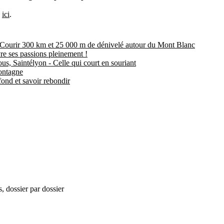
B
ici
.
 Courir 300 km et 25 000 m de dénivelé autour du Mont Blanc
re ses passions pleinement !
s, Saintélyon - Celle qui court en souriant
montagne
fond et savoir rebondir
, dossier par dossier