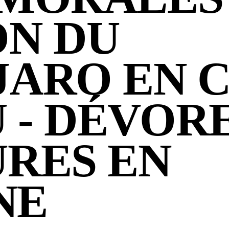
ON DU
JARO EN 
 - DÉVOR
URES EN
NE