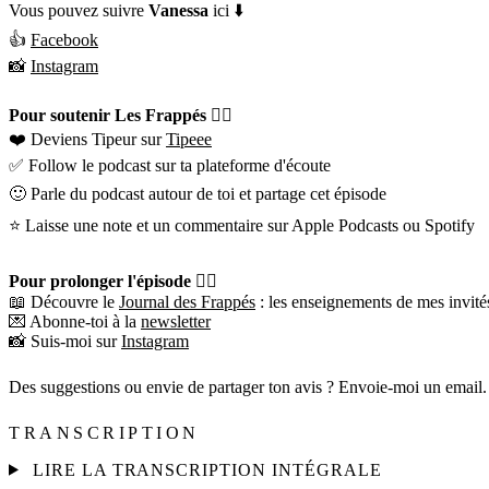
Vous pouvez suivre
Vanessa
ici ⬇️
👍
Facebook
📸
Instagram
Pour soutenir Les Frappés 👇🏼
❤️ Deviens Tipeur sur
Tipeee
✅ Follow le podcast sur ta plateforme d'écoute
🙂 Parle du podcast autour de toi et partage cet épisode
⭐️ Laisse une note et un commentaire sur Apple Podcasts ou Spotify
Pour prolonger l'épisode 👇🏼
📖 Découvre le
Journal des Frappés
: les enseignements de mes invités
💌 Abonne-toi à la
newsletter
📸 Suis-moi sur
Instagram
Des suggestions ou envie de partager ton avis ? Envoie-moi un email.
TRANSCRIPTION
LIRE LA TRANSCRIPTION INTÉGRALE