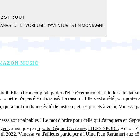
ZZSPROUT
MANASLU - DÉVOREUSE D'AVENTURES EN MONTAGNE
MAZON MUSIC
ail. Elle a beaucoup fait parler d'elle récemment du fait de sa tentative
omètre n'a pas été officialisé. La raison ? Elle s'est arrêté pour porter 
o, qui a tout du drame évité de justesse, et ses projets à venir, Vanessa
Vanessa sont palpables ! Le mot d'ordre pour celle qui s'attaquera en S
geot
, ainsi que par
Sports Région Occitanie
,
ITEPS SPORT
, Action Vi
ril 2022, Vanessa va d'ailleurs participer à l'
Ultra Run Rarámuri
aux cô