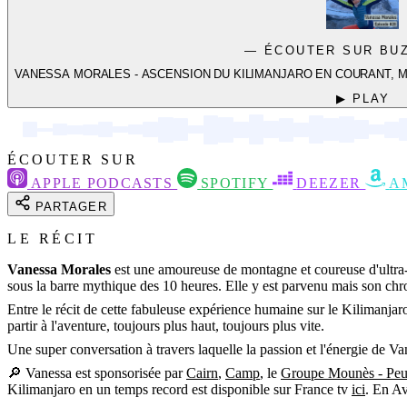
— ÉCOUTER SUR BU
VANESSA MORALES - ASCENSION DU KILIMANJARO EN COURANT, 
▶ PLAY
ÉCOUTER SUR
APPLE PODCASTS
SPOTIFY
DEEZER
A
PARTAGER
LE RÉCIT
Vanessa Morales
est une amoureuse de montagne et coureuse d'ultra-tr
sous la barre mythique des 10 heures. Elle y est parvenu mais son chron
Entre le récit de cette fabuleuse expérience humaine sur le Kilimanjar
partir à l'aventure, toujours plus haut, toujours plus vite.
Une super conversation à travers laquelle la passion et l'énergie de 
🔎 Vanessa est sponsorisée par
Cairn
,
Camp
, le
Groupe Mounès - Peu
Kilimanjaro en un temps record est disponible sur France tv
ici
. En Av