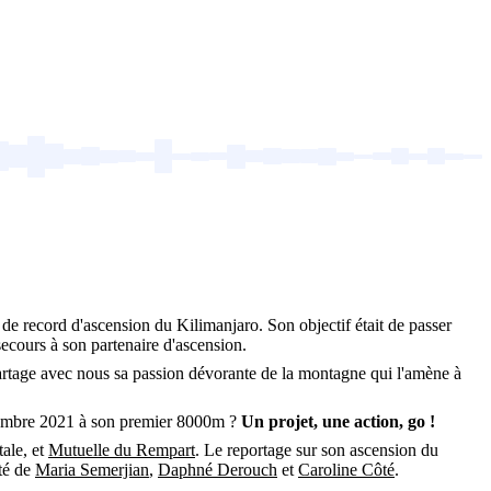
 de record d'ascension du Kilimanjaro. Son objectif était de passer
secours à son partenaire d'ascension.
 partage avec nous sa passion dévorante de la montagne qui l'amène à
eptembre 2021 à son premier 8000m ?
Un projet, une action, go !
tale, et
Mutuelle du Rempart
. Le reportage sur son ascension du
té de
Maria Semerjian
,
Daphné Derouch
et
Caroline Côté
.