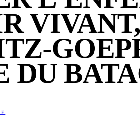
R VIVANT,
ITZ-GOEP
E DU BAT
LE