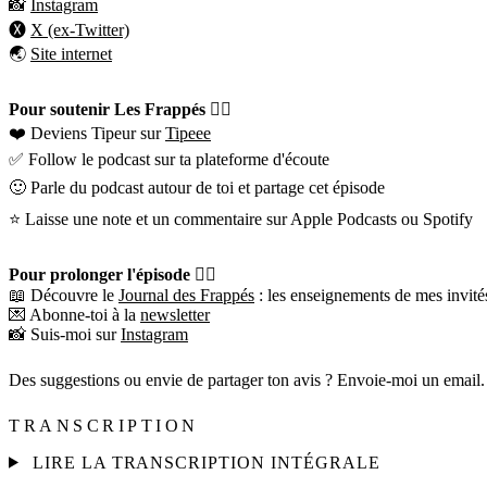
📸
Instagram
🅧
X (ex-Twitter)
🌏
Site internet
Pour soutenir Les Frappés 👇🏼
❤️ Deviens Tipeur sur
Tipeee
✅ Follow le podcast sur ta plateforme d'écoute
🙂 Parle du podcast autour de toi et partage cet épisode
⭐️ Laisse une note et un commentaire sur Apple Podcasts ou Spotify
Pour prolonger l'épisode 👇🏼
📖 Découvre le
Journal des Frappés
: les enseignements de mes invités
💌 Abonne-toi à la
newsletter
📸 Suis-moi sur
Instagram
Des suggestions ou envie de partager ton avis ? Envoie-moi un email.
TRANSCRIPTION
LIRE LA TRANSCRIPTION INTÉGRALE