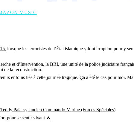
MAZON MUSIC
015
, lorsque les terroristes de l’État islamique y font irruption pour y se
rche et d’Intervention, la BRI, une unité de la police judiciaire françai
i de la reconstruction.
venirs enfouis liés à cette journée tragique. Ça a été le cas pour moi. Ma
vec Teddy Palassy, ancien Commando Marine (Forces Spéciales)
rt pour se sentir vivant 🔥