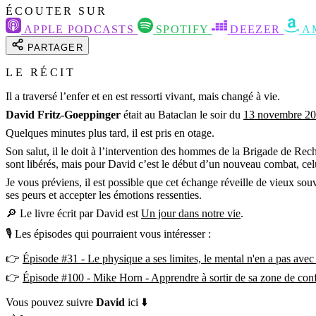
ÉCOUTER SUR
APPLE PODCASTS
SPOTIFY
DEEZER
A
PARTAGER
LE RÉCIT
Il a traversé l’enfer et en est ressorti vivant, mais changé à vie.
David
Fritz-Goeppinger
était au Bataclan le soir du
13 novembre 2
Quelques minutes plus tard, il est pris en otage.
Son salut, il le doit à l’intervention des hommes de la Brigade de Reche
sont libérés, mais pour David c’est le début d’un nouveau combat, celu
Je vous préviens, il est possible que cet échange réveille de vieux sou
ses peurs et accepter les émotions ressenties.
🔎 Le livre écrit par David est
Un jour dans notre vie
.
🎙 Les épisodes qui pourraient vous intéresser :
👉
Épisode #31 - Le physique a ses limites, le mental n'en a pas a
👉
Épisode #100 - Mike Horn - Apprendre à sortir de sa zone de confo
Vous pouvez suivre
David
ici ⬇️