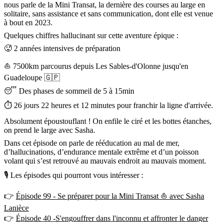
nous parle de la Mini Transat, la dernière des courses au large en
solitaire, sans assistance et sans communication, dont elle est venue
à bout en 2023.
Quelques chiffres hallucinant sur cette aventure épique :
🥵 2 années intensives de préparation
⛵️ 7500km parcourus depuis Les Sables-d'Olonne jusqu'en
Guadeloupe 🇬🇵
😴 Des phases de sommeil de 5 à 15min
⏱️ 26 jours 22 heures et 12 minutes pour franchir la ligne d'arrivée.
Absolument époustouflant ! On enfile le ciré et les bottes étanches,
on prend le large avec Sasha.
Dans cet épisode on parle de rééducation au mal de mer,
d’hallucinations, d’endurance mentale extrême et d’un poisson
volant qui s’est retrouvé au mauvais endroit au mauvais moment.
🎙 Les épisodes qui pourront vous intéresser :
👉
Épisode 99 - Se préparer pour la Mini Transat ⛵️ avec Sasha
Lanièce
👉
Épisode 40 -S'engouffrer dans l'inconnu et affronter le danger