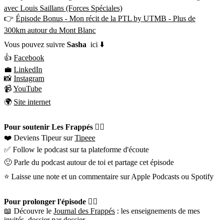
avec Louis Saillans (Forces Spéciales)
👉
Épisode Bonus - Mon récit de la PTL by UTMB - Plus de
300km autour du Mont Blanc
Vous pouvez suivre
Sasha
ici ⬇️
👍
Facebook
💼
LinkedIn
📸
Instagram
📹
YouTube
🌍
Site internet
Pour soutenir Les Frappés 👇🏼
❤️ Deviens Tipeur sur
Tipeee
✅ Follow le podcast sur ta plateforme d'écoute
🙂 Parle du podcast autour de toi et partage cet épisode
⭐️ Laisse une note et un commentaire sur Apple Podcasts ou Spotify
Pour prolonger l'épisode 👇🏼
📖 Découvre le
Journal des Frappés
: les enseignements de mes
invités, dossier par dossier