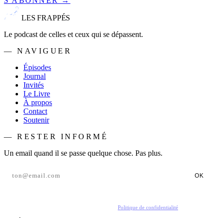
S'ABONNER →
LES FRAPPÉS
Le podcast de celles et ceux qui se dépassent.
— NAVIGUER
Épisodes
Journal
Invités
Le Livre
À propos
Contact
Soutenir
— RESTER INFORMÉ
Un email quand il se passe quelque chose. Pas plus.
OK
En t'inscrivant, tu acceptes de recevoir nos emails.
Politique de confidentialité
.