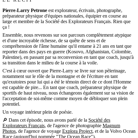
Pierre-Larry Petrone
est explorateur, écrivain, photographe,
préparateur physique d'équipes nationales, équipier en course au
large et membre de la Société des Explorateurs Français. Rien que
ça !
Ensemble, nous revenons sur son parcours complètement atypique
et d'une incroyable richesse, de sa quête de sens et de
compréhension de l'âme humaine qu'il entame à 21 ans en tant que
reporter dans des pays en guerre (Kosovo, Afghanistan, Colombie,
Palestine), en passant par sa reconversion en tant que coach, jusqu'à
sa transition dans le milieu de la course à la voile.
C'est à cœur ouvert que Pierre-Larry se livre sur son pèlerinage,
notamment sur le rôle de la montagne et de l'écriture en tant
qu'exutoires pour lui qui a été le témoin direct de ce dont l'Homme
est capable de pire... En tant que coach, préparateur physique de
sportifs de haut niveau, nous échangeons également sur sa vision de
l'acceptation de soi-même comme moyen de débloquer son plein
potentiel.
Un voyage intérieur plein de poésie.
🔎 Dans cet épisode, nous avons parlé de la
Société des
Explorateurs Français
, de l'agence de photographie
Magnum
Photos
, de l'agence de voyage
Explora Project
, et de la Volvo Ocean
Race (aujourd'hui nommée "
The Ocean Race
").