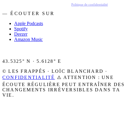
En t'inscrivant, tu acceptes de recevoir nos emails.
Politique de confidentialité
.
— ÉCOUTER SUR
Apple Podcasts
Spotify
Deezer
Amazon Music
43.5325° N · 5.6128° E
© LES FRAPPÉS · LOÏC BLANCHARD ·
CONFIDENTIALITÉ
⚠️ ATTENTION : UNE
ÉCOUTE RÉGULIÈRE PEUT ENTRAÎNER DES
CHANGEMENTS IRRÉVERSIBLES DANS TA
VIE.