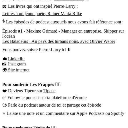
📖 Les livres qui ont inspiré Pierre-Larry :
Lettres à un jeune poète, Rainer Maria Rilke
🎙 Les épisodes de podcast auxquels nous avons fait référence sont :
Épisode #1 - Maxime Grimard - Manager en entreprise, Skipper sur
l'océan
Les Baladeurs - Au pays des turbans noirs, avec Olivier Weber
Vous pouvez suivre Pierre-Larry ici ⬇️
💼
LinkedIn
📸
Instagram
🌍
Site internet
Pour soutenir Les Frappés 👇🏼
❤️ Deviens Tipeur sur
Tipeee
✅ Follow le podcast sur ta plateforme d'écoute
🙂 Parle du podcast autour de toi et partage cet épisode
⭐️ Laisse une note et un commentaire sur Apple Podcasts ou Spotify
Pour prolonger l'épisode 👇🏼