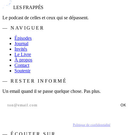
LES FRAPPÉS
Le podcast de celles et ceux qui se dépassent.
— NAVIGUER
Épisodes
Journal
Invités
Le Livre
À propos
Contact
Soutenir
— RESTER INFORMÉ
Un email quand il se passe quelque chose. Pas plus.
OK
En t'inscrivant, tu acceptes de recevoir nos emails.
Politique de confidentialité
.
— ÉCOUTER SUR