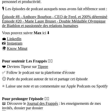
personnel et productivité.
🎙 Les épisodes de podcast auxquels nous avons fait référence sont :
Épisode #8 - Anthony Bourbon - CEO de Feed. et 200% déterminé
Épisode #20 - Marie Laure Brunet - Double Médaillée Olympique
de Biathlon et passionnée des relations humaines
Vous pouvez suivre
Max
ici ⬇️
💼
LinkedIn
📸
Instagram
🌍
Know Minut
Pour soutenir Les Frappés 👇🏼
❤️ Deviens Tipeur sur
Tipeee
✅ Follow le podcast sur ta plateforme d'écoute
🙂 Parle du podcast autour de toi et partage cet épisode
⭐️ Laisse une note et un commentaire sur Apple Podcasts ou Spotify
Pour prolonger l'épisode 👇🏼
📖 Découvre le
Journal des Frappés
: les enseignements de mes
invités, dossier par dossier