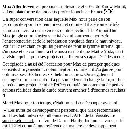
Max Altenhoven
est préparateur physique et CEO de Know Minut,
la 1ère plateforme de podcasts professionnels en France 🇫🇷
Un super conversation dans laquelle Max nous parle de son
parcours de sportif de haut niveau et comment il a été amené très
jeune à se livrer à des exercices d'introspection 🧘‍♂️. Aujourd'hui
Max jongle entre plusieurs activités qui tournent autours de
l'entrepreneuriat et de la préparation physique dans le haut niveau.
Pour lui c'est clair, ce qui lui permet de tenir le rythme infernal qu'il
s'impose et de continuer à être aussi résilient que Maître Yoda, c'est
la vision qu'il a pour ses projets et la foi en ses capacités à les mener.
Cet épisode a aussi été l'occasion pour Max de partager quelques
conseils d’organisation, notamment sur comment il s'organise pour
optimiser ses 168 heures ⏰ hebdomadaires. On a également
échangé sur un concept qui a personnellement changé la façon dont
je mène mes projet, celui de l'effect cumulé, ou comment de petites
actions réalisées dans la durée peuvent amener à d'énormes résultats
🐜
Merci Max pour ton temps, c'était un plaisir d'échanger avec toi !
🔎 Les livres de développement personnel que Max recommande
sont
Les habitudes des millionnaires
,
L'ABC de la réussite
,
Le
succès selon Jack
. Le livre de Darren Hardy dont nous avons parlé
est
L'Effet cumulé
, une référence en matière de développement