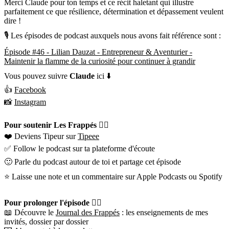
Merci Claude pour ton temps et ce récit haletant qui illustre
parfaitement ce que résilience, détermination et dépassement veulent
dire !
🎙 Les épisodes de podcast auxquels nous avons fait référence sont :
Épisode #46 - Lilian Dauzat - Entrepreneur & Aventurier -
Maintenir la flamme de la curiosité pour continuer à grandir
Vous pouvez suivre
Claude
ici ⬇️
👍
Facebook
📸
Instagram
Pour soutenir Les Frappés 👇🏼
❤️ Deviens Tipeur sur
Tipeee
✅ Follow le podcast sur ta plateforme d'écoute
🙂 Parle du podcast autour de toi et partage cet épisode
⭐️ Laisse une note et un commentaire sur Apple Podcasts ou Spotify
Pour prolonger l'épisode 👇🏼
📖 Découvre le
Journal des Frappés
: les enseignements de mes
invités, dossier par dossier