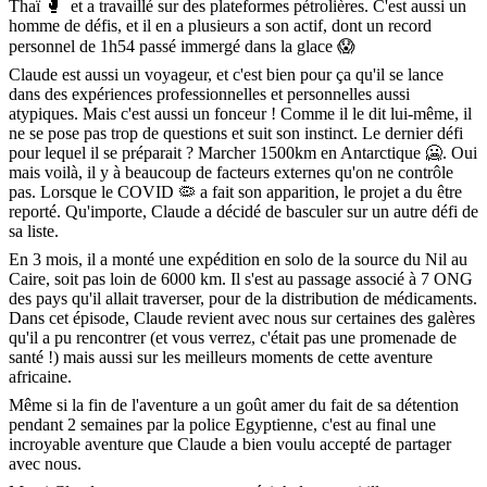
Thaï 🥊 et a travaillé sur des plateformes pétrolières. C'est aussi un
homme de défis, et il en a plusieurs a son actif, dont un record
personnel de 1h54 passé immergé dans la glace 😱
Claude est aussi un voyageur, et c'est bien pour ça qu'il se lance
dans des expériences professionnelles et personnelles aussi
atypiques. Mais c'est aussi un fonceur ! Comme il le dit lui-même, il
ne se pose pas trop de questions et suit son instinct. Le dernier défi
pour lequel il se préparait ? Marcher 1500km en Antarctique 🥶. Oui
mais voilà, il y à beaucoup de facteurs externes qu'on ne contrôle
pas. Lorsque le COVID 🦠 a fait son apparition, le projet a du être
reporté. Qu'importe, Claude a décidé de basculer sur un autre défi de
sa liste.
En 3 mois, il a monté une expédition en solo de la source du Nil au
Caire, soit pas loin de 6000 km. Il s'est au passage associé à 7 ONG
des pays qu'il allait traverser, pour de la distribution de médicaments.
Dans cet épisode, Claude revient avec nous sur certaines des galères
qu'il a pu rencontrer (et vous verrez, c'était pas une promenade de
santé !) mais aussi sur les meilleurs moments de cette aventure
africaine.
Même si la fin de l'aventure a un goût amer du fait de sa détention
pendant 2 semaines par la police Egyptienne, c'est au final une
incroyable aventure que Claude a bien voulu accepté de partager
avec nous.