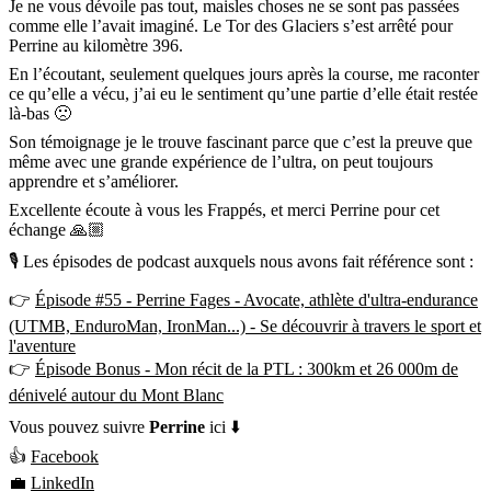
Je ne vous dévoile pas tout, maisles choses ne se sont pas passées
comme elle l’avait imaginé. Le Tor des Glaciers s’est arrêté pour
Perrine au kilomètre 396.
En l’écoutant, seulement quelques jours après la course, me raconter
ce qu’elle a vécu, j’ai eu le sentiment qu’une partie d’elle était restée
là-bas 🙁
Son témoignage je le trouve fascinant parce que c’est la preuve que
même avec une grande expérience de l’ultra, on peut toujours
apprendre et s’améliorer.
Excellente écoute à vous les Frappés, et merci Perrine pour cet
échange 🙏🏼
🎙 Les épisodes de podcast auxquels nous avons fait référence sont :
👉
Épisode #55 - Perrine Fages - Avocate, athlète d'ultra-endurance
(UTMB, EnduroMan, IronMan...) - Se découvrir à travers le sport et
l'aventure
👉
Épisode Bonus - Mon récit de la PTL : 300km et 26 000m de
dénivelé autour du Mont Blanc
Vous pouvez suivre
Perrine
ici ⬇️
👍
Facebook
💼
LinkedIn