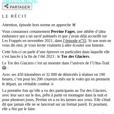
AMAZON MUSIC
PARTAGER
LE RÉCIT
Attention, épisode hors norme en approche 🚨
Vous connaissez certainement
Perrine Fages
, une athlète d’ultra
endurance qui a un sacré palmarès et que j’avais déjà accueilli sur
Les Frappés en novembre 2021, dans
l’épisode n°55
. Si son nom ne
vous dis rien, je vous invite vraiment à aller écouter son histoire.
Cette fois-ci on parle d’une épreuve en particulier dans laquelle elle
s’est lancée à la fin de l’été 2023 : le
Tor des Glaciers
.
Le Tor des Glaciers c’est un monstre dans l’univers de l’Ultra-Trail
😱 :
Avec ses 450 kilomètres et 32 000 de dénivelés à réaliser en 190
heures, c’est pour les 200 coureurs triés sur le volet qui en prennent
le départ, un véritable combat ⚔️
La première fois qu’elle a vu des participants au Tor des Glaciers,
avec leur sacs sur le dos, prêts à partir en montagne dans la nuit et
pour plusieurs jours, Perrine en a eu les larmes aux yeux. Elle s'était
dit que jamais elle ne se lancerait sur un format pareil. Et pourtant,
elle a fini par le faire.