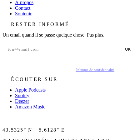
À propos
Contact
Soutenir
— RESTER INFORMÉ
Un email quand il se passe quelque chose. Pas plus.
OK
En t'inscrivant, tu acceptes de recevoir nos emails.
Politique de confidentialité
.
— ÉCOUTER SUR
Apple Podcasts
Spotify
Deezer
Amazon Music
43.5325° N · 5.6128° E