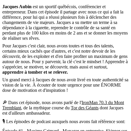
Jacques Aubin
est un sportif québécois, conférencier et
entrepreneur. Dans cet épisode il partage avec nous ce qui a fait la
différence, pour lui qui a réussi plusieurs fois à déclencher des
changements de vie majeurs. Jacques a su mettre un terme à sa
dépendance à la cigarette, reprendre le contrôle de sa santé en
perdant plus de 100 kilos en moins de 2 ans et se donner les moyens
de réaliser ses rêves.
Pour Jacques c'est clair, nous avons toutes et tous des talents,
certains mieux cachés que d'autres, et c'est notre devoir de les
découvrir, de les exploiter et d'en faire profiter un maximum de gens
autour de nous. Pour y parvenir, la clé c'est le mindset ! Apprendre à
s'apprécier, se motiver, se découvrir, mais aussi et surtout,
apprendre à tomber et se relever.
Un grand merci à Jacques de nous avoir livré en toute authenticité sa
vision de la vie. À écouter de toute urgence pour une ÉNORME
dose de motivation et d'inspiration !
🔎 Dans cet épisode, nous avons parlé de l'
IronMan 70.3 du Mont
Tremblant
, de la mythique course du
Tor des Géants
dont Jacques
est d'ailleurs ambassadeur.
🎙 Les épisodes de podcast auxquels nous avons fait référence sont:
Épisode #1 - Maxime Grimard - Manager en entreprise, Skipper sur