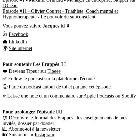
l'Océan
Épisode #11 - Olivier Courret - Triathlète, Coach mental et
Hypnothérapeute - Le pouvoir du subconscient
Vous pouvez suivre
Jacques
ici ⬇️
👍
Facebook
💼
LinkedIn
🌍
Site internet
Pour soutenir Les Frappés 👇🏼
❤️ Deviens Tipeur sur
Tipeee
✅ Follow le podcast sur ta plateforme d'écoute
🙂 Parle du podcast autour de toi et partage cet épisode
⭐️ Laisse une note et un commentaire sur Apple Podcasts ou Spotify
Pour prolonger l'épisode 👇🏼
📖 Découvre le
Journal des Frappés
: les enseignements de mes
invités, dossier par dossier
💌 Abonne-toi à la
newsletter
📸 Suis-moi sur
Instagram