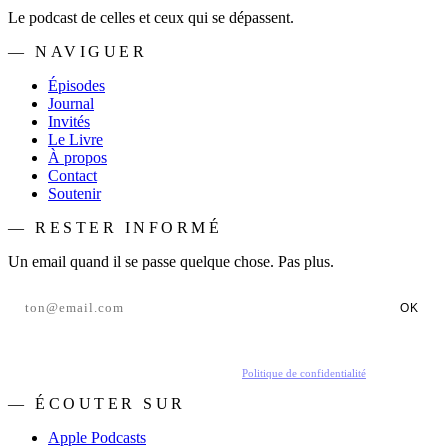
Le podcast de celles et ceux qui se dépassent.
— NAVIGUER
Épisodes
Journal
Invités
Le Livre
À propos
Contact
Soutenir
— RESTER INFORMÉ
Un email quand il se passe quelque chose. Pas plus.
OK
En t'inscrivant, tu acceptes de recevoir nos emails.
Politique de confidentialité
.
— ÉCOUTER SUR
Apple Podcasts