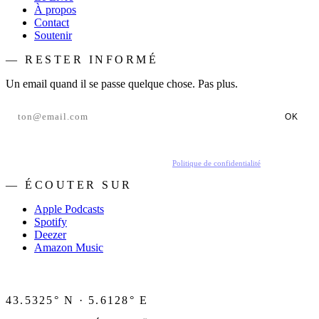
À propos
Contact
Soutenir
— RESTER INFORMÉ
Un email quand il se passe quelque chose. Pas plus.
OK
En t'inscrivant, tu acceptes de recevoir nos emails.
Politique de confidentialité
.
— ÉCOUTER SUR
Apple Podcasts
Spotify
Deezer
Amazon Music
43.5325° N · 5.6128° E