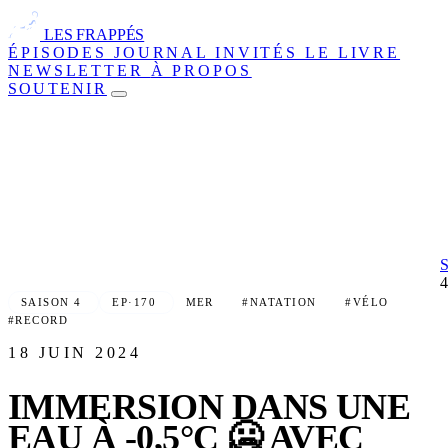
LES FRAPPÉS
ÉPISODES
JOURNAL
INVITÉS
LE LIVRE
NEWSLETTER
À PROPOS
SOUTENIR
SAISON 4
EP·170
MER
#NATATION
#VÉLO
#RECORD
18 JUIN 2024
IMMERSION DANS UNE
EAU À -0,5°C 🥶 AVEC