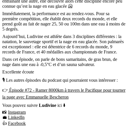
entrainant une autre, elle découvre alors cette discipline encore peu
connue qu’est la nage en eau glacée 🥶
Immédiatement, la performance est au rendez-vous. Pour sa
première compétition, elle établit deux records du monde, et elle
prend goût au fait de nager 25, 50 ou 100m dans une eau à moins de
5 degrés.
Aujourd’hui, Ludivine est athlète dans 3 disciplines différentes : la
natation, le sauvetage sportif et la nage en eau glacée. Son palmarès
est exceptionnel : elle est détentrice de 6 records du monde, 9
records de France, et 40 médailles aux championnats de France.
Dans cet épisode, on parle de bons samaritains, de gras brun, de
nage dans une eau à -0,5°C et d’un sauna salvateur.
Excellente écoute
🎙 Les autres épisodes du podcast qui pourraient vous intéresser :
👉
Épisode #72 - Ramer 8000km à travers le Pacifique pour tourner
la page avec Emmanuelle Bescheron
Vous pouvez suivre
Ludivine
ici ⬇️
📸
Instagram
💼
LinkedIn
👍
Facebook