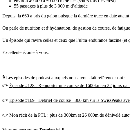
environ 49 000 à 50 000 m de D+ (soit 6 fois l’Everest)
55 passages à plus de 3 000 m d’altitude
Depuis, la 660 a pris du galon puisque la dernière trace en date attein
On parle de nutrition et d’hydratation, de gestion de course, de fatig
Un épisode qui ravira celles et ceux que l’ultra-endurance fascine (et 
Excellente écoute à vous.
🎙 Les épisodes de podcast auxquels nous avons fait référence sont :
👉
Épisode #128 - Remporter une course de 1600km en 22 jours par 
👉
Épisode #169 - Debrief de course - 360 km sur la SwissPeaks av
👉
Mon récit de la PTL : plus de 300km et 26 000m de dénivelé aut
Vous pouvez suivre
Damien
ici ⬇️