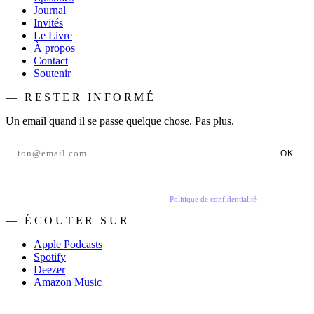
Journal
Invités
Le Livre
À propos
Contact
Soutenir
— RESTER INFORMÉ
Un email quand il se passe quelque chose. Pas plus.
OK
En t'inscrivant, tu acceptes de recevoir nos emails.
Politique de confidentialité
.
— ÉCOUTER SUR
Apple Podcasts
Spotify
Deezer
Amazon Music