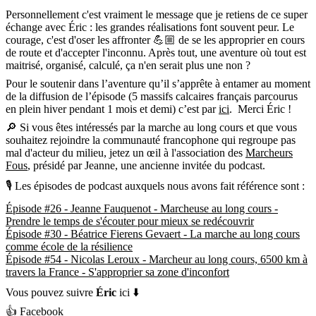
Personnellement c'est vraiment le message que je retiens de ce super
échange avec Éric : les grandes réalisations font souvent peur. Le
courage, c'est d'oser les affronter 💪🏼 de se les approprier en cours
de route et d'accepter l'inconnu. Après tout, une aventure où tout est
maitrisé, organisé, calculé, ça n'en serait plus une non ?
Pour le soutenir dans l’aventure qu’il s’apprête à entamer au moment
de la diffusion de l’épisode (5 massifs calcaires français parcourus
en plein hiver pendant 1 mois et demi) c’est par
ici
. Merci Éric !
🔎 Si vous êtes intéressés par la marche au long cours et que vous
souhaitez rejoindre la communauté francophone qui regroupe pas
mal d'acteur du milieu, jetez un œil à l'association des
Marcheurs
Fous
, présidé par Jeanne, une ancienne invitée du podcast.
🎙 Les épisodes de podcast auxquels nous avons fait référence sont :
Épisode #26 - Jeanne Fauquenot - Marcheuse au long cours -
Prendre le temps de s'écouter pour mieux se redécouvrir
Épisode #30 - Béatrice Fierens Gevaert - La marche au long cours
comme école de la résilience
Épisode #54 - Nicolas Leroux - Marcheur au long cours, 6500 km à
travers la France - S'approprier sa zone d'inconfort
Vous pouvez suivre
Éric
ici ⬇️
👍
Facebook