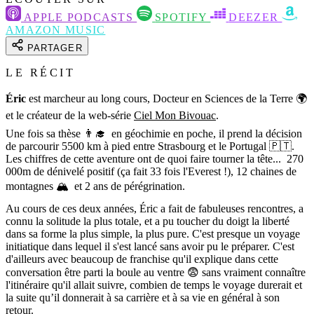
APPLE PODCASTS
SPOTIFY
DEEZER
AMAZON MUSIC
PARTAGER
LE RÉCIT
Éric
est marcheur au long cours, Docteur en Sciences de la Terre 🌍
et le créateur de la web-série
Ciel Mon Bivouac
.
Une fois sa thèse 👨‍🎓 en géochimie en poche, il prend la décision
de parcourir 5500 km à pied entre Strasbourg et le Portugal 🇵🇹.
Les chiffres de cette aventure ont de quoi faire tourner la tête... 270
000m de dénivelé positif (ça fait 33 fois l'Everest !), 12 chaines de
montagnes 🏔 et 2 ans de pérégrination.
Au cours de ces deux années, Éric a fait de fabuleuses rencontres, a
connu la solitude la plus totale, et a pu toucher du doigt la liberté
dans sa forme la plus simple, la plus pure. C'est presque un voyage
initiatique dans lequel il s'est lancé sans avoir pu le préparer. C'est
d'ailleurs avec beaucoup de franchise qu'il explique dans cette
conversation être parti la boule au ventre 😨 sans vraiment connaître
l'itinéraire qu'il allait suivre, combien de temps le voyage durerait et
la suite qu’il donnerait à sa carrière et à sa vie en général à son
retour.