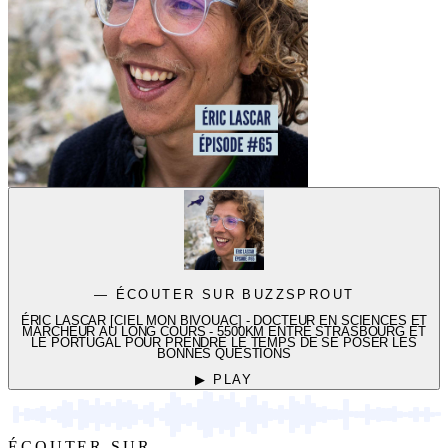
— ÉCOUTER SUR BUZZSPROUT
ÉRIC LASCAR [CIEL MON BIVOUAC] - DOCTEUR EN SCIENCES ET
MARCHEUR AU LONG COURS - 5500KM ENTRE STRASBOURG ET
LE PORTUGAL POUR PRENDRE LE TEMPS DE SE POSER LES
BONNES QUESTIONS
▶ PLAY
ÉCOUTER SUR