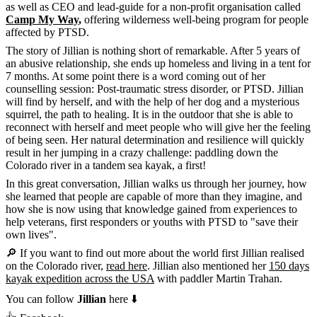
as well as CEO and lead-guide for a non-profit organisation called
Camp My Way
,
offering wilderness well-being program for people
affected by PTSD.
The story of Jillian is nothing short of remarkable. After 5 years of
an abusive relationship, she ends up homeless and living in a tent for
7 months. At some point there is a word coming out of her
counselling session: Post-traumatic stress disorder, or PTSD. Jillian
will find by herself, and with the help of her dog and a mysterious
squirrel, the path to healing. It is in the outdoor that she is able to
reconnect with herself and meet people who will give her the feeling
of being seen. Her natural determination and resilience will quickly
result in her jumping in a crazy challenge: paddling down the
Colorado river in a tandem sea kayak, a first!
In this great conversation, Jillian walks us through her journey, how
she learned that people are capable of more than they imagine, and
how she is now using that knowledge gained from experiences to
help veterans, first responders or youths with PTSD to "save their
own lives".
🔎 If you want to find out more about the world first Jillian realised
on the Colorado river,
read here
. Jillian also mentioned her
150 days
kayak expedition across the USA
with paddler Martin Trahan.
You can follow
Jillian
here ⬇️