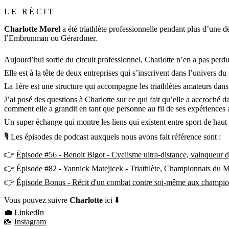
LE RÉCIT
Charlotte Morel
a été triathlète professionnelle pendant plus d’une 
l’Embrunman ou Gérardmer.
Aujourd’hui sortie du circuit professionnel, Charlotte n’en a pas perdu 
Elle est à la tête de deux entreprises qui s’inscrivent dans l’univers du
La 1ère est une structure qui accompagne les triathlètes amateurs dans 
J’ai posé des questions à Charlotte sur ce qui fait qu’elle a accroché d
comment elle a grandit en tant que personne au fil de ses expériences 
Un super échange qui montre les liens qui existent entre sport de haut 
🎙 Les épisodes de podcast auxquels nous avons fait référence sont :
👉
Épisode #56 - Benoit Bigot - Cyclisme ultra-distance, vainqueur
👉
Épisode #82 - Yannick Matejicek - Triathlète, Championnats du M
👉
Épisode Bonus - Récit d'un combat contre soi-même aux champi
Vous pouvez suivre
Charlotte
ici ⬇️
💼
LinkedIn
📸
Instagram