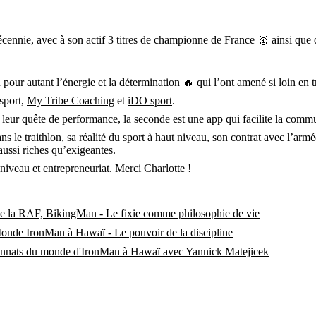
décennie, avec à son actif 3 titres de championne de France 🥇 ainsi qu
pour autant l’énergie et la détermination 🔥 qui l’ont amené si loin en t
 sport,
My Tribe Coaching
et
iDO sport
.
leur quête de performance, la seconde est une app qui facilite la communi
ans le traithlon, sa réalité du sport à haut niveau, son contrat avec l’arm
aussi riches qu’exigeantes.
niveau et entrepreneuriat. Merci Charlotte !
 de la RAF, BikingMan - Le fixie comme philosophie de vie
onde IronMan à Hawaï - Le pouvoir de la discipline
onnats du monde d'IronMan à Hawaï avec Yannick Matejicek