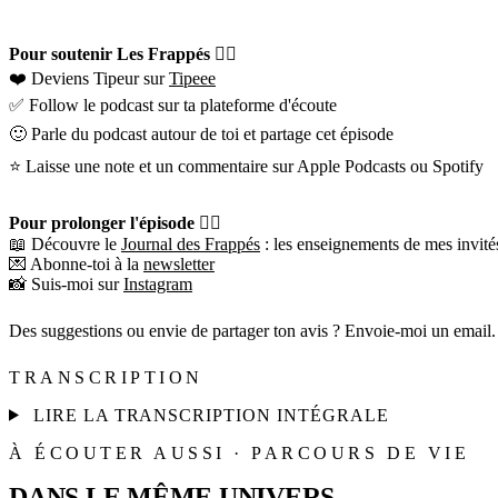
Pour soutenir Les Frappés 👇🏼
❤️ Deviens Tipeur sur
Tipeee
✅ Follow le podcast sur ta plateforme d'écoute
🙂 Parle du podcast autour de toi et partage cet épisode
⭐️ Laisse une note et un commentaire sur Apple Podcasts ou Spotify
Pour prolonger l'épisode 👇🏼
📖 Découvre le
Journal des Frappés
: les enseignements de mes invités
💌 Abonne-toi à la
newsletter
📸 Suis-moi sur
Instagram
Des suggestions ou envie de partager ton avis ? Envoie-moi un email.
TRANSCRIPTION
LIRE LA TRANSCRIPTION INTÉGRALE
À ÉCOUTER AUSSI · PARCOURS DE VIE
DANS LE MÊME UNIVERS.