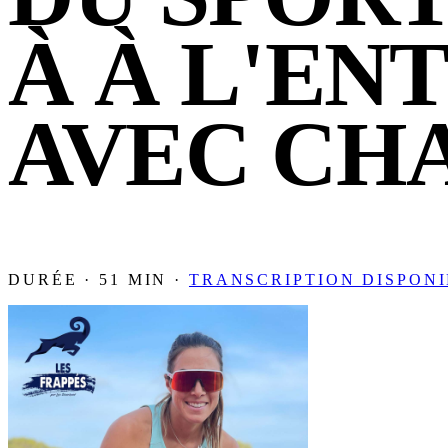
À À L'EN
AVEC CH
DURÉE · 51 MIN ·
TRANSCRIPTION DISPON