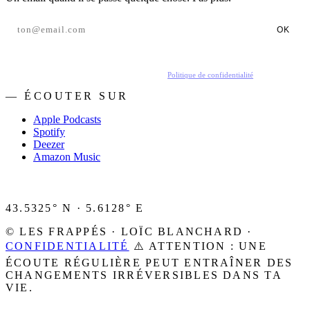
OK
En t'inscrivant, tu acceptes de recevoir nos emails.
Politique de confidentialité
.
— ÉCOUTER SUR
Apple Podcasts
Spotify
Deezer
Amazon Music
43.5325° N · 5.6128° E
© LES FRAPPÉS · LOÏC BLANCHARD ·
CONFIDENTIALITÉ
⚠️ ATTENTION : UNE
ÉCOUTE RÉGULIÈRE PEUT ENTRAÎNER DES
CHANGEMENTS IRRÉVERSIBLES DANS TA
VIE.