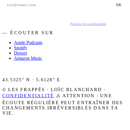
OK
En t'inscrivant, tu acceptes de recevoir nos emails.
Politique de confidentialité
.
— ÉCOUTER SUR
Apple Podcasts
Spotify
Deezer
Amazon Music
43.5325° N · 5.6128° E
© LES FRAPPÉS · LOÏC BLANCHARD ·
CONFIDENTIALITÉ
⚠️ ATTENTION : UNE
ÉCOUTE RÉGULIÈRE PEUT ENTRAÎNER DES
CHANGEMENTS IRRÉVERSIBLES DANS TA
VIE.