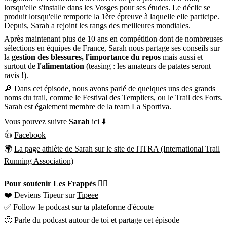
lorsqu'elle s'installe dans les Vosges pour ses études. Le déclic se
produit lorsqu'elle remporte la 1ère épreuve à laquelle elle participe.
Depuis, Sarah a rejoint les rangs des meilleures mondiales.
Après maintenant plus de 10 ans en compétition dont de nombreuses
sélections en équipes de France, Sarah nous partage ses conseils sur
la
gestion des blessures, l'importance du repos
mais aussi et
surtout de
l'alimentation
(teasing : les amateurs de patates seront
ravis !).
🔎 Dans cet épisode, nous avons parlé de quelques uns des grands
noms du trail, comme le
Festival des Templiers
, ou le
Trail des Forts
.
Sarah est également membre de la team
La Sportiva
.
Vous pouvez suivre
Sarah
ici ⬇️
👍
Facebook
🌍
La page athlète de Sarah sur le site de l'ITRA (International Trail
Running Association)
Pour soutenir Les Frappés 👇🏼
❤️ Deviens Tipeur sur
Tipeee
✅ Follow le podcast sur ta plateforme d'écoute
🙂 Parle du podcast autour de toi et partage cet épisode