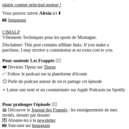
plaisir comme principal moteur !
Vous pouvez suivre
Alexia
ici ⬇️
📸
Instagram
CIMALP
Vêtements Techniques pour les sports de Montagne.
Disclaimer: This post contains affiliate links. If you make a
purchase, I may receive a commission at no extra cost to you.
Pour soutenir Les Frappés 👇🏼
❤️ Deviens Tipeur sur
Tipeee
✅ Follow le podcast sur ta plateforme d'écoute
🙂 Parle du podcast autour de toi et partage cet épisode
⭐️ Laisse une note et un commentaire sur Apple Podcasts ou Spotify
Pour prolonger l'épisode 👇🏼
📖 Découvre le
Journal des Frappés
: les enseignements de mes
invités, dossier par dossier
💌 Abonne-toi à la
newsletter
📸 Suis-moi sur
Instagram