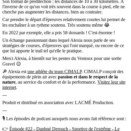
Son format de prédilection : les distances de 10 à 30 kilomètres. À
l'inverse de ce qu'on voit très souvent dans la course à pied, elle ne
cherche pas augmenter les distances, bien au contraire.
Car prendre le départ d'épreuves relativement courtes lui permet de
les enchaîner à un rythme soutenu. Très soutenu même 😂
En 2022 par exemple, elle a pris 58 dossards ! C'est énorme !
Un échange passionnant dans lequel Alexia nous parle de ses
stratégies de courses, d'épreuves qui l'ont marqué, ou encore de ce
que lui apporte le trail tel qu'elle le pratique.
Merci Alexia, à bientôt sur les pentes du Ventoux pour une sortie
Gravel 😉
🔎 Alexia est
une athlète du team CIMALP
. CIMALP conçoit des
équipements de plein air avec
passion et dans le respect de la
nature
, au service du confort et de la performance.
Visitez leur site
internet
.
---
Produit et distribué en association avec LACMÉ Production.
---
🎙 Les épisodes de podcast auxquels nous avons fait référence sont :
👉
Épisode #22 - Daphné Derouch - Sportive de l'extrême - Le