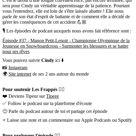
C'est le début d'une longue convalescence, pas encore terminée, qui
sera pour Cindy un véritable apprentissage de la patience. Pourtant
vous l'entendrez, elle est loin de s'être laissée abattre ! Elle nous
parle de son état d'esprit de battante et de comment elle a décidé de
gérer les conséquences de cet accident 💪🏼
🎙 Les épisodes de podcast auxquels nous avons fait référence sont :
Épisode #37 - Manon Petit-Lenoir - Championne Olympique de la
Jeunesse en Snowboardcross - Surmonter les blessures et se battre
pour ses rêves
Vous pouvez suivre
Cindy
ici ⬇️
📸
Instagram
🌍
Site internet
de ses 2 ans autour du monde
Pour soutenir Les Frappés 👇🏼
❤️ Deviens Tipeur sur
Tipeee
✅ Follow le podcast sur ta plateforme d'écoute
🙂 Parle du podcast autour de toi et partage cet épisode
⭐️ Laisse une note et un commentaire sur Apple Podcasts ou Spotify
Pour prolonger l'épisode 👇🏼