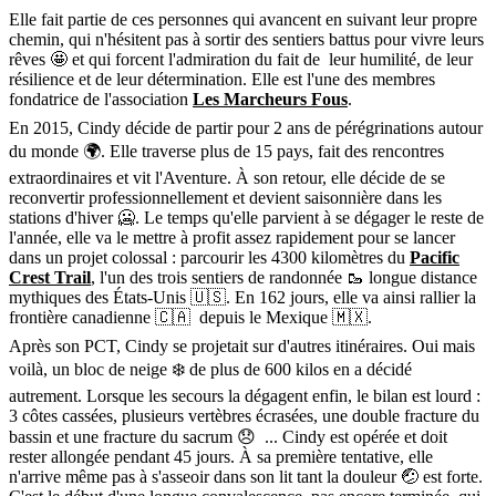
Elle fait partie de ces personnes qui avancent en suivant leur propre
chemin, qui n'hésitent pas à sortir des sentiers battus pour vivre leurs
rêves 🤩 et qui forcent l'admiration du fait de leur humilité, de leur
résilience et de leur détermination. Elle est l'une des membres
fondatrice de l'association
Les Marcheurs Fous
.
En 2015, Cindy décide de partir pour 2 ans de pérégrinations autour
du monde 🌍. Elle traverse plus de 15 pays, fait des rencontres
extraordinaires et vit l'Aventure. À son retour, elle décide de se
reconvertir professionnellement et devient saisonnière dans les
stations d'hiver 🥶. Le temps qu'elle parvient à se dégager le reste de
l'année, elle va le mettre à profit assez rapidement pour se lancer
dans un projet colossal : parcourir les 4300 kilomètres du
Pacific
Crest Trail
, l'un des trois sentiers de randonnée 🥾 longue distance
mythiques des États-Unis 🇺🇸. En 162 jours, elle va ainsi rallier la
frontière canadienne 🇨🇦 depuis le Mexique 🇲🇽.
Après son PCT, Cindy se projetait sur d'autres itinéraires. Oui mais
voilà, un bloc de neige ❄️ de plus de 600 kilos en a décidé
autrement. Lorsque les secours la dégagent enfin, le bilan est lourd :
3 côtes cassées, plusieurs vertèbres écrasées, une double fracture du
bassin et une fracture du sacrum 😞 ... Cindy est opérée et doit
rester allongée pendant 45 jours. À sa première tentative, elle
n'arrive même pas à s'asseoir dans son lit tant la douleur 🤕 est forte.