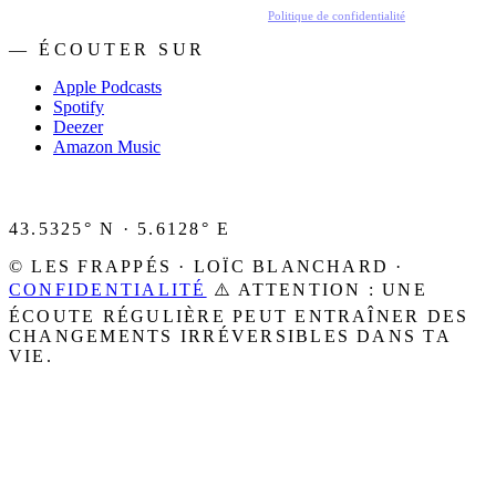
En t'inscrivant, tu acceptes de recevoir nos emails.
Politique de confidentialité
.
— ÉCOUTER SUR
Apple Podcasts
Spotify
Deezer
Amazon Music
43.5325° N · 5.6128° E
© LES FRAPPÉS · LOÏC BLANCHARD ·
CONFIDENTIALITÉ
⚠️ ATTENTION : UNE
ÉCOUTE RÉGULIÈRE PEUT ENTRAÎNER DES
CHANGEMENTS IRRÉVERSIBLES DANS TA
VIE.