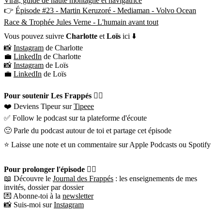
Virat, guide de haute montagne et navigatrice
👉
Épisode #23 - Martin Keruzoré - Mediaman - Volvo Ocean
Race & Trophée Jules Verne - L'humain avant tout
Vous pouvez suivre
Charlotte
et
Loïs
ici ⬇️
📸
Instagram
de Charlotte
💼
LinkedIn
de Charlotte
📸
Instagram
de Loïs
💼
LinkedIn
de Loïs
Pour soutenir Les Frappés 👇🏼
❤️ Deviens Tipeur sur
Tipeee
✅ Follow le podcast sur ta plateforme d'écoute
🙂 Parle du podcast autour de toi et partage cet épisode
⭐️ Laisse une note et un commentaire sur Apple Podcasts ou Spotify
Pour prolonger l'épisode 👇🏼
📖 Découvre le
Journal des Frappés
: les enseignements de mes
invités, dossier par dossier
💌 Abonne-toi à la
newsletter
📸 Suis-moi sur
Instagram