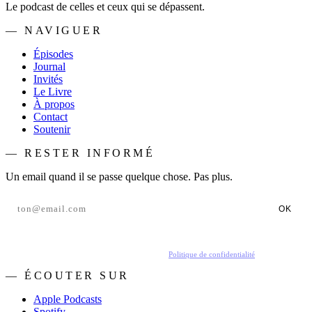
Le podcast de celles et ceux qui se dépassent.
— NAVIGUER
Épisodes
Journal
Invités
Le Livre
À propos
Contact
Soutenir
— RESTER INFORMÉ
Un email quand il se passe quelque chose. Pas plus.
OK
En t'inscrivant, tu acceptes de recevoir nos emails.
Politique de confidentialité
.
— ÉCOUTER SUR
Apple Podcasts
Spotify