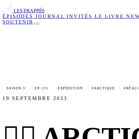
LES FRAPPÉS
ÉPISODES
JOURNAL
INVITÉS
LE LIVRE
NE
SOUTENIR
SAISON 3
EP·131
EXPÉDITION
#ARCTIQUE
#RÉAL
19 SEPTEMBRE 2023
🏴‍☠️ ARCT