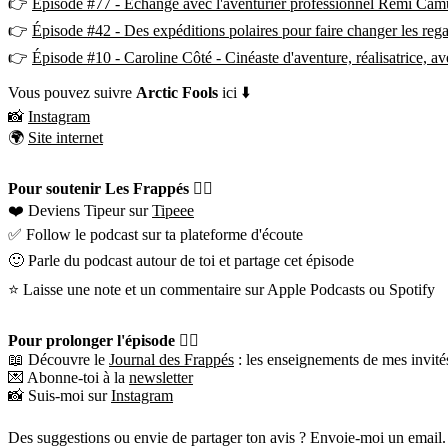
👉
Épisode #77 - Échange avec l'aventurier professionnel Rémi Cam
👉
Épisode #42 - Des expéditions polaires pour faire changer les regar
👉
Épisode #10 - Caroline Côté - Cinéaste d'aventure, réalisatrice, av
Vous pouvez suivre
Arctic Fools
ici ⬇️
📸
Instagram
🌍
Site internet
Pour soutenir Les Frappés 👇🏼
❤️ Deviens Tipeur sur
Tipeee
✅ Follow le podcast sur ta plateforme d'écoute
🙂 Parle du podcast autour de toi et partage cet épisode
⭐️ Laisse une note et un commentaire sur Apple Podcasts ou Spotify
Pour prolonger l'épisode 👇🏼
📖 Découvre le
Journal des Frappés
: les enseignements de mes invités
💌 Abonne-toi à la
newsletter
📸 Suis-moi sur
Instagram
Des suggestions ou envie de partager ton avis ? Envoie-moi un email.