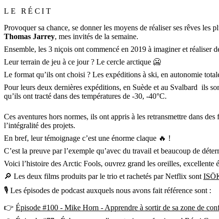
LE RÉCIT
Provoquer sa chance, se donner les moyens de réaliser ses rêves les pl
Thomas Jarrey
, mes invités de la semaine.
Ensemble, les 3 niçois ont commencé en 2019 à imaginer et réaliser de
Leur terrain de jeu à ce jour ? Le cercle arctique 🥶
Le format qu’ils ont choisi ? Les expéditions à ski, en autonomie total
Pour leurs deux dernières expéditions, en Suède et au Svalbard ils sont
qu’ils ont tracté dans des températures de -30, -40°C.
Ces aventures hors normes, ils ont appris à les retransmettre dans des f
l’intégralité des projets.
En bref, leur témoignage c’est une énorme claque 🔥 !
C’est la preuve par l’exemple qu’avec du travail et beaucoup de déter
Voici l’histoire des Arctic Fools, ouvrez grand les oreilles, excellente
🔎 Les deux films produits par le trio et rachetés par Netflix sont
ISÖ
🎙 Les épisodes de podcast auxquels nous avons fait référence sont :
👉
Épisode #100 - Mike Horn - Apprendre à sortir de sa zone de confo