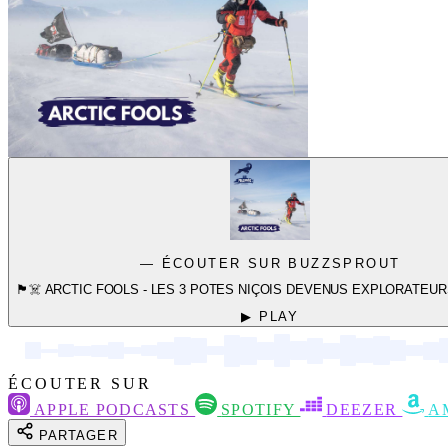
— ÉCOUTER SUR BUZZSPROUT
🏴‍☠️ ARCTIC FOOLS - LES 3 POTES NIÇOIS DEVENUS EXPLORATEU
▶ PLAY
ÉCOUTER SUR
APPLE PODCASTS
SPOTIFY
DEEZER
A
PARTAGER