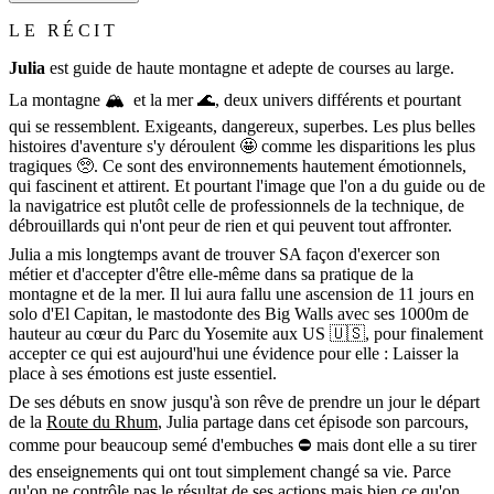
LE RÉCIT
Julia
est guide de haute montagne et adepte de courses au large.
La montagne 🏔 et la mer 🌊, deux univers différents et pourtant
qui se ressemblent. Exigeants, dangereux, superbes. Les plus belles
histoires d'aventure s'y déroulent 🤩 comme les disparitions les plus
tragiques 🥺. Ce sont des environnements hautement émotionnels,
qui fascinent et attirent. Et pourtant l'image que l'on a du guide ou de
la navigatrice est plutôt celle de professionnels de la technique, de
débrouillards qui n'ont peur de rien et qui peuvent tout affronter.
Julia a mis longtemps avant de trouver SA façon d'exercer son
métier et d'accepter d'être elle-même dans sa pratique de la
montagne et de la mer. Il lui aura fallu une ascension de 11 jours en
solo d'El Capitan, le mastodonte des Big Walls avec ses 1000m de
hauteur au cœur du Parc du Yosemite aux US 🇺🇸, pour finalement
accepter ce qui est aujourd'hui une évidence pour elle : Laisser la
place à ses émotions est juste essentiel.
De ses débuts en snow jusqu'à son rêve de prendre un jour le départ
de la
Route du Rhum
, Julia partage dans cet épisode son parcours,
comme pour beaucoup semé d'embuches ⛔️ mais dont elle a su tirer
des enseignements qui ont tout simplement changé sa vie. Parce
qu'on ne contrôle pas le résultat de ses actions mais bien ce qu'on