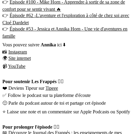
👉
Épisode #100 - Mike Horn - Apprendre à sortir de sa zone de
confort pour se sentir vivant 🔥
👉
Épisode #62 -L'aventure et l'exploration à côté de chez soi avec
Cloé Dardelet
👉
Épisode #53 - Jessica et Annika Horn - Une vie d'aventures en
famille
Vous pouvez suivre
Annika
ici ⬇️
📸
Instagram
🌍
Site internet
📹
YouTube
Pour soutenir Les Frappés 👇🏼
❤️ Deviens Tipeur sur
Tipeee
✅ Follow le podcast sur ta plateforme d'écoute
🙂 Parle du podcast autour de toi et partage cet épisode
⭐️ Laisse une note et un commentaire sur Apple Podcasts ou Spotify
Pour prolonger l'épisode 👇🏼
📖 Découvre le
Journal des Frappés
: les enseignements de mes