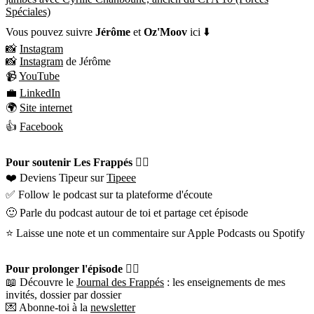
Spéciales)
Vous pouvez suivre
Jérôme
et
Oz'Moov
ici ⬇️
📸
Instagram
📸
Instagram
de Jérôme
📹
YouTube
💼
LinkedIn
🌍
Site internet
👍
Facebook
Pour soutenir Les Frappés 👇🏼
❤️ Deviens Tipeur sur
Tipeee
✅ Follow le podcast sur ta plateforme d'écoute
🙂 Parle du podcast autour de toi et partage cet épisode
⭐️ Laisse une note et un commentaire sur Apple Podcasts ou Spotify
Pour prolonger l'épisode 👇🏼
📖 Découvre le
Journal des Frappés
: les enseignements de mes
invités, dossier par dossier
💌 Abonne-toi à la
newsletter