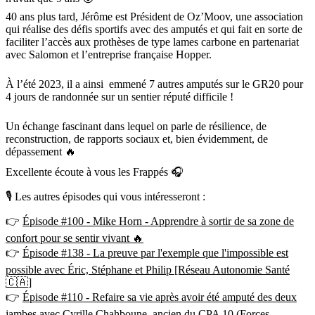
40 ans plus tard, Jérôme est Président de Oz’Moov, une association
qui réalise des défis sportifs avec des amputés et qui fait en sorte de
faciliter l’accès aux prothèses de type lames carbone en partenariat
avec Salomon et l’entreprise française Hopper.
À l’été 2023, il a ainsi emmené 7 autres amputés sur le GR20 pour
4 jours de randonnée sur un sentier réputé difficile !
Un échange fascinant dans lequel on parle de résilience, de
reconstruction, de rapports sociaux et, bien évidemment, de
dépassement 🔥
Excellente écoute à vous les Frappés 🎧
🎙 Les autres épisodes qui vous intéresseront :
👉
Épisode #100 - Mike Horn - Apprendre à sortir de sa zone de
confort pour se sentir vivant 🔥
👉
Épisode #138 - La preuve par l'exemple que l'impossible est
possible avec Éric, Stéphane et Philip [Réseau Autonomie Santé
🇨🇦]
👉
Épisode #110 - Refaire sa vie après avoir été amputé des deux
jambes avec Cyrille Chahboune, ancien du CPA 10 (Forces