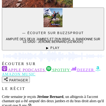
— ÉCOUTER SUR BUZZSPROUT
AMPUTÉ DES DEUX JAMBES ET D'UN BRAS, IL RANDONNE SUR
LE GR20 - JÉRÔME BERNARD (OZ'MOOV)
▶ PLAY
ÉCOUTER SUR
APPLE PODCASTS
SPOTIFY
DEEZER
AMAZON MUSIC
PARTAGER
LE RÉCIT
Cette semaine je reçois
Jérôme Bernard
, un albigeois à l'accent
chantant qui a été amputé des deux jambes et du bras droit alors qu'il
n'avait que 9 ans 😰