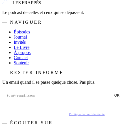
LES FRAPPÉS
Le podcast de celles et ceux qui se dépassent.
— NAVIGUER
Épisodes
Journal
Invités
Le Livre
À propos
Contact
Soutenir
— RESTER INFORMÉ
Un email quand il se passe quelque chose. Pas plus.
OK
En t'inscrivant, tu acceptes de recevoir nos emails.
Politique de confidentialité
.
— ÉCOUTER SUR