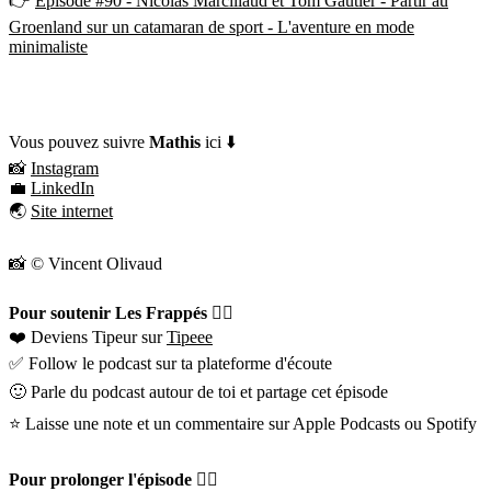
👉
Épisode #90 - Nicolas Marcillaud et Tom Gautier - Partir au
Groenland sur un catamaran de sport - L'aventure en mode
minimaliste
Vous pouvez suivre
Mathis
ici ⬇️
📸
Instagram
💼
LinkedIn
🌏
Site internet
📸 © Vincent Olivaud
Pour soutenir Les Frappés 👇🏼
❤️ Deviens Tipeur sur
Tipeee
✅ Follow le podcast sur ta plateforme d'écoute
🙂 Parle du podcast autour de toi et partage cet épisode
⭐️ Laisse une note et un commentaire sur Apple Podcasts ou Spotify
Pour prolonger l'épisode 👇🏼