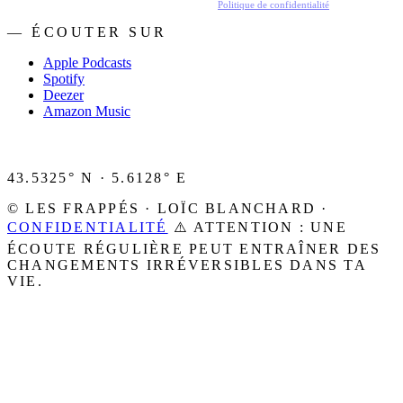
En t'inscrivant, tu acceptes de recevoir nos emails.
Politique de confidentialité
.
— ÉCOUTER SUR
Apple Podcasts
Spotify
Deezer
Amazon Music
43.5325° N · 5.6128° E
© LES FRAPPÉS · LOÏC BLANCHARD ·
CONFIDENTIALITÉ
⚠️ ATTENTION : UNE
ÉCOUTE RÉGULIÈRE PEUT ENTRAÎNER DES
CHANGEMENTS IRRÉVERSIBLES DANS TA
VIE.