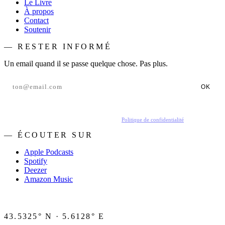
Le Livre
À propos
Contact
Soutenir
— RESTER INFORMÉ
Un email quand il se passe quelque chose. Pas plus.
OK
En t'inscrivant, tu acceptes de recevoir nos emails.
Politique de confidentialité
.
— ÉCOUTER SUR
Apple Podcasts
Spotify
Deezer
Amazon Music
43.5325° N · 5.6128° E