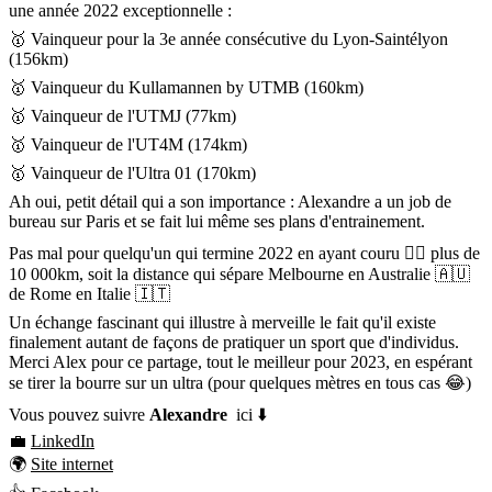
une année 2022 exceptionnelle :
🥇 Vainqueur pour la 3e année consécutive du Lyon-Saintélyon
(156km)
🥇 Vainqueur du Kullamannen by UTMB (160km)
🥇 Vainqueur de l'UTMJ (77km)
🥇 Vainqueur de l'UT4M (174km)
🥇 Vainqueur de l'Ultra 01 (170km)
Ah oui, petit détail qui a son importance : Alexandre a un job de
bureau sur Paris et se fait lui même ses plans d'entrainement.
Pas mal pour quelqu'un qui termine 2022 en ayant couru 🏃‍♂️ plus de
10 000km, soit la distance qui sépare Melbourne en Australie 🇦🇺
de Rome en Italie 🇮🇹
Un échange fascinant qui illustre à merveille le fait qu'il existe
finalement autant de façons de pratiquer un sport que d'individus.
Merci Alex pour ce partage, tout le meilleur pour 2023, en espérant
se tirer la bourre sur un ultra (pour quelques mètres en tous cas 😂)
Vous pouvez suivre
Alexandre
ici ⬇️
💼
LinkedIn
🌍
Site internet